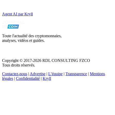
Agent AI par Kryll
Toute l'actualité des cryptomonnaies,
analyses, vidéos et guides.
Copyright © 2017-2026 RDL CONSULTING FZCO
Tous droits réservés.
Contactez-nous
|
Advertise
|
L’équipe
|
Transparence
|
Mentions
légales
|
Confidentialité
|
Kryll
Recevez votre guide PDF complet de 39 pages
Comment débuter dans les cryptos en 2026
Recevoir