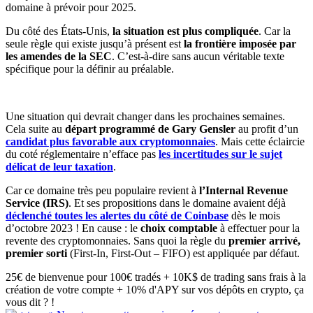
domaine à prévoir pour 2025.
Du côté des États-Unis,
la situation est plus compliquée
. Car la
seule règle qui existe jusqu’à présent est
la frontière imposée par
les amendes de la SEC
. C’est-à-dire sans aucun véritable texte
spécifique pour la définir au préalable.
Une situation qui devrait changer dans les prochaines semaines.
Cela suite au
départ programmé de Gary Gensler
au profit d’un
candidat plus favorable aux cryptomonnaies
. Mais cette éclaircie
du coté réglementaire n’efface pas
les incertitudes sur le sujet
délicat de leur taxation
.
Car ce domaine très peu populaire revient à
l’Internal Revenue
Service (IRS)
. Et ses propositions dans le domaine avaient déjà
déclenché toutes les alertes du côté de Coinbase
dès le mois
d’octobre 2023 ! En cause : le
choix comptable
à effectuer pour la
revente des cryptomonnaies. Sans quoi la règle du
premier arrivé,
premier sorti
(First-In, First-Out – FIFO) est appliquée par défaut.
25€ de bienvenue pour 100€ tradés + 10K$ de trading sans frais à la
création de votre compte + 10% d'APY sur vos dépôts en crypto, ça
vous dit ? !