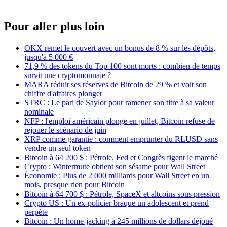
Pour aller plus loin
OKX remet le couvert avec un bonus de 8 % sur les dépôts,
jusqu'à 5 000 €
71,9 % des tokens du Top 100 sont morts : combien de temps
survit une cryptomonnaie ?
MARA réduit ses réserves de Bitcoin de 29 % et voit son
chiffre d'affaires plonger
STRC : Le pari de Saylor pour ramener son titre à sa valeur
nominale
NFP : l'emploi américain plonge en juillet, Bitcoin refuse de
rejouer le scénario de juin
XRP comme garantie : comment emprunter du RLUSD sans
vendre un seul token
Bitcoin à 64 200 $ : Pétrole, Fed et Congrès figent le marché
Crypto : Wintermute obtient son sésame pour Wall Street
Économie : Plus de 2 000 milliards pour Wall Street en un
mois, presque rien pour Bitcoin
Bitcoin à 64 700 $ : Pétrole, SpaceX et altcoins sous pression
Crypto US : Un ex-policier braque un adolescent et prend
perpète
Bitcoin : Un home-jacking à 245 millions de dollars déjoué