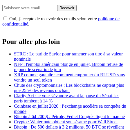
Recevoir
Oui, j'accepte de recevoir des emails selon votre
politique de
confidentialité
.
Pour aller plus loin
STRC : Le pari de Saylor pour ramener son titre à sa valeur
nominale
NFP : l'emploi américain plonge en juillet, Bitcoin refuse de
rejouer le scénario de juin
XRP comme garantie : comment emprunter du RLUSD sans
vendre un seul token
Chute des cryptomonnaies : Les blockchains ne captent plus
que 25 % des revenus onchain
Clarity Act : le vote s'évapore avant la pause du Sénat, les
paris tombent à 14 %
Coinbase en juillet 2026 : l’exchange accélère sa conquête du
monde
Bitcoin à 64 200 $ : Pétrole, Fed et Congrès figent le marché
Crypto : Wintermute obtient son sésame pour Wall Street
Bitcoin : De 500 dollars à 3,2 millions, 50 BTC se réveillent