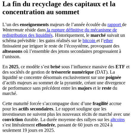
La fin du recyclage des capitaux et la
concentration au sommet
L’un des
enseignements
majeurs de l’année écoulée du
rapport
de
Wintermute
réside dans
la rupture définitive du mécanisme de
redistribution des liquidités
. Historiquement, le
marché
suivait un
schéma prévisible : les gains réalisés sur le
bitcoin
et l’
ether
finissaient par irriguer le reste de l’écosystème, provoquant des
altseasons
où l’ensemble des jetons secondaires progressaient à
l’unisson.
En
2025
, ce modèle s’est
brisé
sous l’influence massive des
ETF
et
des sociétés de gestion de
trésorerie numérique
(DAT). La
liquidité se concentre désormais exclusivement sur une
poignée
d’actifs majeurs au sommet de la pyramide, créant une divergence
de performance sans précédent entre les
majors
et le
reste
du
marché.
Cette maturité forcée s’accompagne donc d’une
fragilité
accrue
pour les
actifs secondaires
. Le rapport souligne que les
investisseurs ne suivent plus les nouveaux récits de marché avec une
conviction
durable. La durée moyenne des rallyes sur les
altcoins
s’est littéralement
effondrée
, passant de 60 jours en 2024 à
seulement 19 jours en 2025.