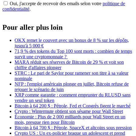
Oui, j'accepte de recevoir des emails selon votre
politique de
confidentialité
.
Pour aller plus loin
OKX remet le couvert avec un bonus de 8 % sur les dépôts,
jusqu'à 5 000 €
71,9 % des tokens du Top 100 sont morts : combien de temps
survit une cryptomonnaie ?
MARA réduit ses réserves de Bitcoin de 29 % et voit son
chiffre d'affaires plonger
STRC : Le pari de Saylor pour ramener son titre à sa valeur
nominale
NFP : l'emploi américain plonge en juillet, Bitcoin refuse de
rejouer le scénario de juin
XRP comme garantie : comment emprunter du RLUSD sans
vendre un seul token
Bitcoin à 64 200 $ : Pétrole, Fed et Congrès figent le marché
Crypto : Wintermute obtient son sésame pour Wall Street
Économie : Plus de 2 000 milliards pour Wall Street en un
mois, presque rien pour Bitcoin
Bitcoin à 64 700 $ : Pétrole, SpaceX et altcoins sous pression
Crypto US : Un ex-policier braque un adolescent et prend