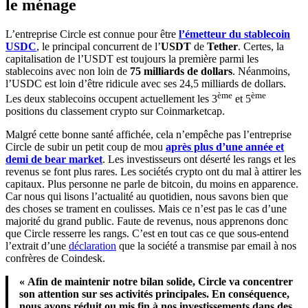
le ménage
L’entreprise Circle est connue pour être
l’émetteur du stablecoin
USDC
, le principal concurrent de l’
USDT
de
Tether
. Certes, la
capitalisation de l’USDT est toujours la première parmi les
stablecoins avec non loin de
75 milliards de dollars
. Néanmoins,
l’USDC est loin d’être ridicule avec ses 24,5 milliards de dollars.
ème
ème
Les deux stablecoins occupent actuellement les 3
et 5
positions du classement crypto sur Coinmarketcap.
Malgré cette bonne santé affichée, cela n’empêche pas l’entreprise
Circle de subir un petit coup de mou
après plus d’une année et
demi de bear market
. Les investisseurs ont déserté les rangs et les
revenus se font plus rares. Les sociétés crypto ont du mal à attirer les
capitaux. Plus personne ne parle de bitcoin, du moins en apparence.
Car nous qui lisons l’actualité au quotidien, nous savons bien que
des choses se trament en coulisses. Mais ce n’est pas le cas d’une
majorité du grand public. Faute de revenus, nous apprenons donc
que Circle resserre les rangs. C’est en tout cas ce que sous-entend
l’extrait d’une
déclaration
que la société a transmise par email à nos
confrères de Coindesk.
« Afin de maintenir notre bilan solide, Circle va concentrer
son attention sur ses activités principales. En conséquence,
nous avons réduit ou mis fin à nos investissements dans des