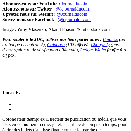
Abonnez-vous sur YouTube :
Journalducoin
Ajoutez-nous sur Twitter :
@lejournalducoin
Upvotez-nous sur Steemit :
@Journalducoin
Suivez-nous sur Facebook
:
@lejournalducoin
Image : Yuriy Vlasenko, Akarat Phasura/Shutterstock.com
Pour soutenir le JDC, utilisez nos liens partenaires :
Binance
(un
exchange décentralisé),
Coinbase
(10$ offerts),
Changelly
(pas
d’inscription ni de vérification d’identité),
Ledger Wallet
(coffre fort
crypto).
Lucas E.
Cofondateur &amp; ex-Directeur de publication du média que vous
lisez en ce moment même, je refais surface de temps en temps, pour
écrire des billets d'analyse financière sur le marché des