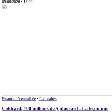
05/08/2026
• 13:00
Finance décentralisée
•
Partenaires
Coldcard, 100 millions de $ plus tard : La leçon que