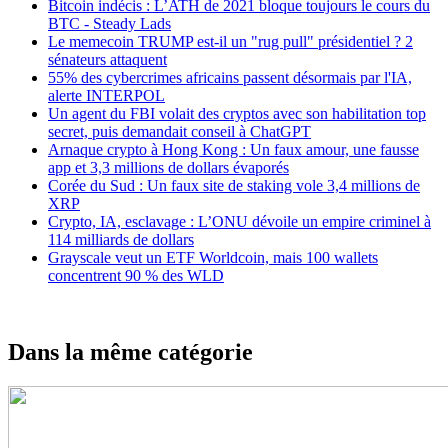
Bitcoin indécis : L’ATH de 2021 bloque toujours le cours du
BTC - Steady Lads
Le memecoin TRUMP est-il un "rug pull" présidentiel ? 2
sénateurs attaquent
55% des cybercrimes africains passent désormais par l'IA,
alerte INTERPOL
Un agent du FBI volait des cryptos avec son habilitation top
secret, puis demandait conseil à ChatGPT
Arnaque crypto à Hong Kong : Un faux amour, une fausse
app et 3,3 millions de dollars évaporés
Corée du Sud : Un faux site de staking vole 3,4 millions de
XRP
Crypto, IA, esclavage : L’ONU dévoile un empire criminel à
114 milliards de dollars
Grayscale veut un ETF Worldcoin, mais 100 wallets
concentrent 90 % des WLD
Dans la même catégorie