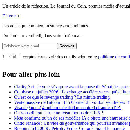
Un article de la rédaction. Le Journal du Coin, premier média d’actual
En voir +
Les actus qui comptent, résumées
en 2 minutes.
Du lundi au vendredi, dans votre boîte mail.
Recevoir
Oui, j'accepte de recevoir des emails selon votre
politique de confi
Pour aller plus loin
Clarity Act : le vote s'évapore avant la pause du Sénat, les par
Coinbase en juillet 2026 : l’exchange accélère sa conquête du
Qu'est-ce que le revenge trading ? La minute trading
Vente massive de Bitcoin : Jim Cramer dit vouloir vendre ses 
Visa dégaine 2,4 milliards de dollars contre la fraude à l'IA
On vous dit tout sur le nouveau bonus de OKX !
Meta confirme qu'un de ses modèles IA a piraté une entreprise t
Ondo Finance : Un vide de gouvernance qui pourrait invalider 
Bitcoin à 64 200 $ : Pétrole, Fed et Congrès figent le marché