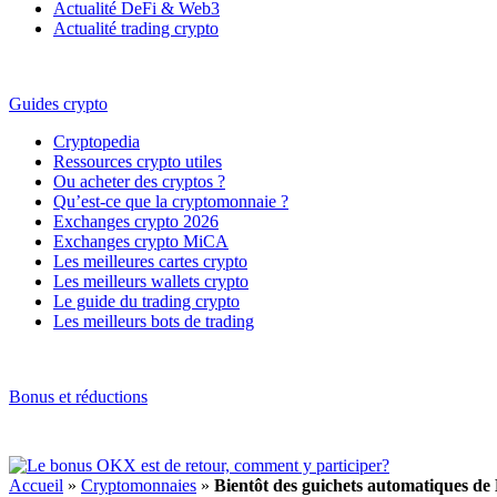
Actualité DeFi & Web3
Actualité trading crypto
Guides crypto
Cryptopedia
Ressources crypto utiles
Ou acheter des cryptos ?
Qu’est-ce que la cryptomonnaie ?
Exchanges crypto 2026
Exchanges crypto MiCA
Les meilleures cartes crypto
Les meilleurs wallets crypto
Le guide du trading crypto
Les meilleurs bots de trading
Bonus et réductions
Accueil
»
Cryptomonnaies
»
Bientôt des guichets automatiques de