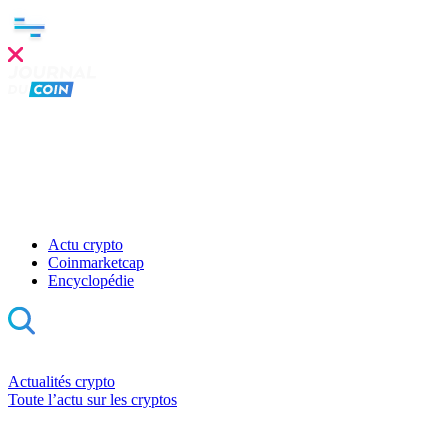
Actu crypto
Coinmarketcap
Encyclopédie
Actualités crypto
Toute l’actu sur les cryptos