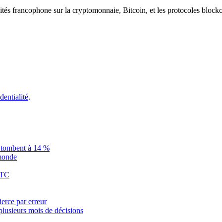
ités francophone sur la cryptomonnaie, Bitcoin, et les protocoles block
dentialité
.
is tombent à 14 %
 monde
BTC
ierce par erreur
plusieurs mois de décisions