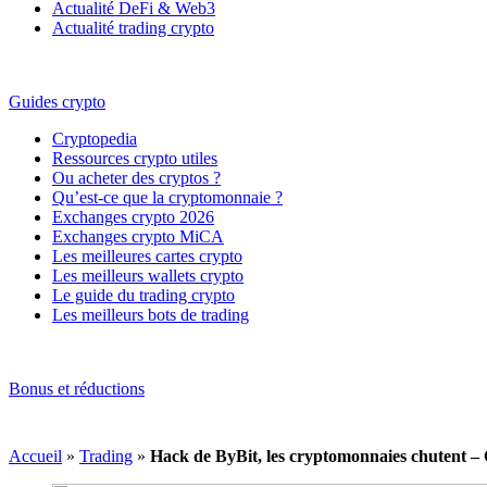
Actualité DeFi & Web3
Actualité trading crypto
Guides crypto
Cryptopedia
Ressources crypto utiles
Ou acheter des cryptos ?
Qu’est-ce que la cryptomonnaie ?
Exchanges crypto 2026
Exchanges crypto MiCA
Les meilleures cartes crypto
Les meilleurs wallets crypto
Le guide du trading crypto
Les meilleurs bots de trading
Bonus et réductions
Accueil
»
Trading
»
Hack de ByBit, les cryptomonnaies chutent –