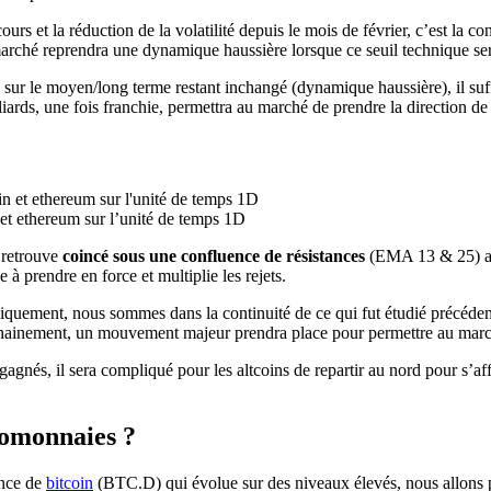
rs et la réduction de la volatilité depuis le mois de février, c’est la c
 marché reprendra une dynamique haussière lorsque ce seuil technique se
s sur le moyen/long terme restant inchangé (dynamique haussière), il su
liards, une fois franchie, permettra au marché de prendre la direction de
et ethereum sur l’unité de temps 1D
 retrouve
coincé sous une confluence de résistances
(EMA 13 & 25) ain
 à prendre en force et multiplie les rejets.
uement, nous sommes dans la continuité de ce qui fut étudié précédemm
prochainement, un mouvement majeur prendra place pour permettre au ma
regagnés, il sera compliqué pour les altcoins de repartir au nord pour 
tomonnaies ?
ance de
bitcoin
(BTC.D) qui évolue sur des niveaux élevés, nous allons