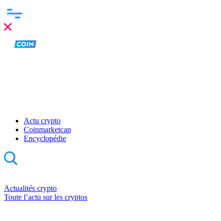
Actu crypto
Coinmarketcap
Encyclopédie
Actualités crypto
Toute l’actu sur les cryptos