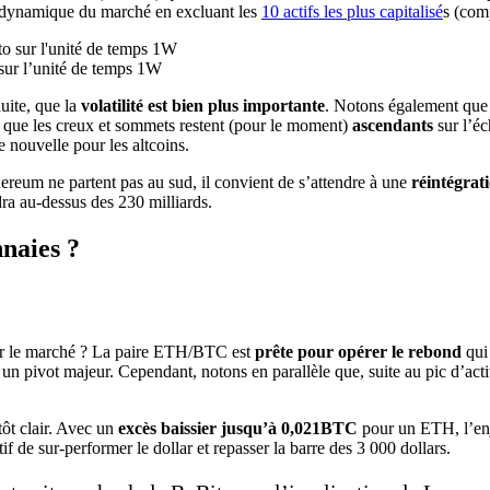
 dynamique du marché en excluant les
10 actifs les plus capitalisé
s (com
 sur l’unité de temps 1W
uite, que la
volatilité est bien plus importante
. Notons également que c
st que les creux et sommets restent (pour le moment)
ascendants
sur l’éc
 nouvelle pour les altcoins.
hereum ne partent pas au sud, il convient de s’attendre à une
réintégrat
dra au-dessus des 230 milliards.
naies ?
 sur le marché ? La paire ETH/BTC est
prête pour opérer le rebond
qui
u un pivot majeur. Cependant, notons en parallèle que, suite au pic d’ac
ôt clair. Avec un
excès baissier jusqu’à 0,021BTC
pour un ETH, l’enj
f de sur-performer le dollar et repasser la barre des 3 000 dollars.