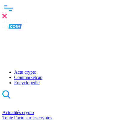
Actu crypto
Coinmarketcap
Encyclopédie
Actualités crypto
Toute l’actu sur les cryptos