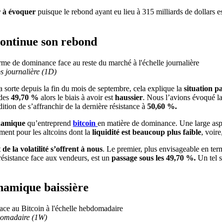
r à évoquer
puisque le rebond ayant eu lieu à 315 milliards de dollars e
ontinue son rebond
s journalière (1D)
a sorte depuis la fin du mois de septembre, cela explique la
situation p
des
49,70 %
alors le biais à avoir est
haussier
. Nous l’avions évoqué la
dition de s’affranchir de la dernière résistance à
50,60 %.
namique
qu’entreprend
bitcoin
en matière de dominance. Une large aspi
ment pour les altcoins dont la
liquidité est beaucoup plus faible
, voire
e la volatilité s’offrent à nous
. Le premier, plus envisageable en ter
résistance face aux vendeurs, est un
passage sous les 49,70 %.
Un tel s
namique baissière
bdomadaire (1W)