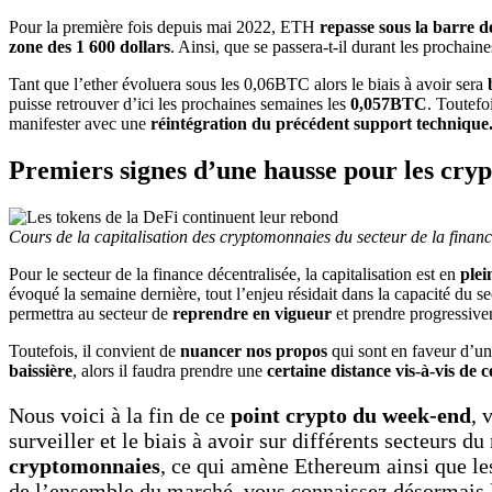
Pour la première fois depuis mai 2022, ETH
repasse sous la barre 
zone des 1 600 dollars
. Ainsi, que se passera-t-il durant les procha
Tant que l’ether évoluera sous les 0,06BTC alors le biais à avoir sera
puisse retrouver d’ici les prochaines semaines les
0,057BTC
. Toutefo
manifester avec une
réintégration du précédent support technique
Premiers signes d’une hausse pour les cry
Cours de la capitalisation des cryptomonnaies du secteur de la finance
Pour le secteur de la finance décentralisée, la capitalisation est en
ple
évoqué la semaine dernière, tout l’enjeu résidait dans la capacité du s
permettra au secteur de
reprendre en vigueur
et prendre progressivem
Toutefois, il convient de
nuancer nos propos
qui sont en faveur d’un
baissière
, alors il faudra prendre une
certaine distance vis-à-vis de 
Nous voici à la fin de ce
point crypto du week-end
, 
surveiller et le biais à avoir sur différents secteurs d
cryptomonnaies
, ce qui amène Ethereum ainsi que les
de l’ensemble du marché, vous connaissez désormais le