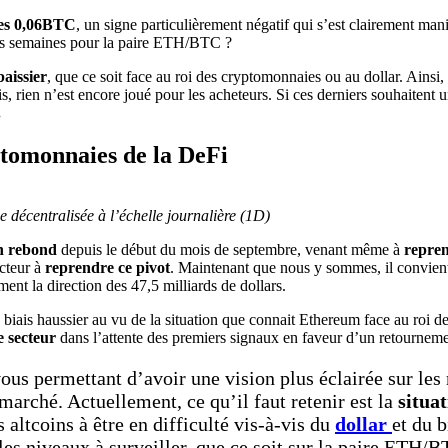
des 0,06BTC
, un signe particulièrement négatif qui s’est clairement manif
ines semaines pour la paire ETH/BTC ?
baissier
, que ce soit face au roi des cryptomonnaies ou au dollar. Ainsi, 
is, rien n’est encore joué pour les acheteurs. Si ces derniers souhaitent 
.
ptomonnaies de la DeFi
 décentralisée à l’échelle journalière (1D)
in rebond
depuis le début du mois de septembre, venant même à
reprend
ecteur à
reprendre ce pivot
. Maintenant que nous y sommes, il convient
ent la direction des 47,5 milliards de dollars.
 biais haussier au vu de la situation que connait Ethereum face au roi
ce secteur
dans l’attente des premiers signaux en faveur d’un retourneme
vous permettant d’avoir une vision plus éclairée sur les
u marché. Actuellement, ce qu’il faut retenir est la
situa
 altcoins à être en difficulté vis-à-vis du
dollar
et du b
s niveaux à surveiller, que ce soit sur la paire ETH/B