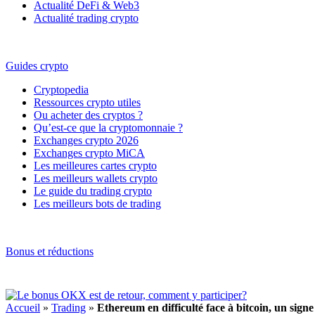
Actualité DeFi & Web3
Actualité trading crypto
Guides crypto
Cryptopedia
Ressources crypto utiles
Ou acheter des cryptos ?
Qu’est-ce que la cryptomonnaie ?
Exchanges crypto 2026
Exchanges crypto MiCA
Les meilleures cartes crypto
Les meilleurs wallets crypto
Le guide du trading crypto
Les meilleurs bots de trading
Bonus et réductions
Accueil
»
Trading
»
Ethereum en difficulté face à bitcoin, un sign