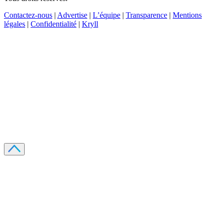
Contactez-nous
|
Advertise
|
L’équipe
|
Transparence
|
Mentions
légales
|
Confidentialité
|
Kryll
Recevez votre guide PDF complet de 39 pages
Comment débuter dans les cryptos en 2026
Recevoir
Oui, j'accepte de recevoir des emails selon votre
politique de confidentialité
.