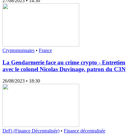
27/08/2023
• 14:30
Cryptomonnaies
•
France
La Gendarmerie face au crime crypto - Entretien
avec le colonel Nicolas Duvinage, patron du C3N
26/08/2023
• 18:30
DeFi (Finance Décentralisée)
•
Finance décentralisée