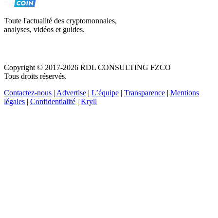
Toute l'actualité des cryptomonnaies,
analyses, vidéos et guides.
Copyright © 2017-2026 RDL CONSULTING FZCO
Tous droits réservés.
Contactez-nous
|
Advertise
|
L’équipe
|
Transparence
|
Mentions
légales
|
Confidentialité
|
Kryll
Recevez votre guide PDF complet de 39 pages
Comment débuter dans les cryptos en 2026
Recevoir
Oui, j'accepte de recevoir des emails selon votre
politique de confidentialité
.