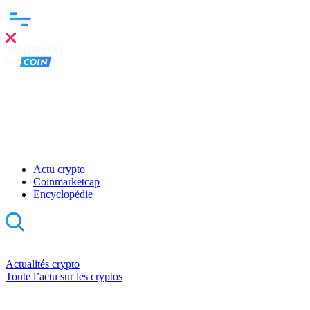
Actu crypto
Coinmarketcap
Encyclopédie
Actualités crypto
Toute l’actu sur les cryptos