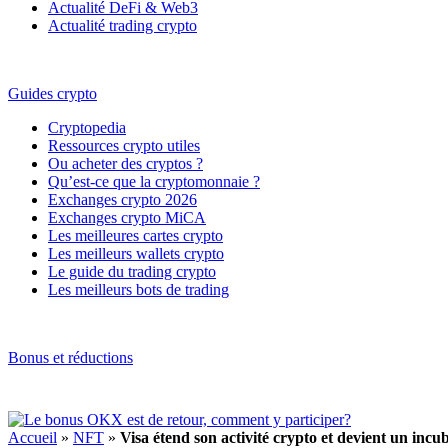
Actualité DeFi & Web3
Actualité trading crypto
Guides crypto
Cryptopedia
Ressources crypto utiles
Ou acheter des cryptos ?
Qu’est-ce que la cryptomonnaie ?
Exchanges crypto 2026
Exchanges crypto MiCA
Les meilleures cartes crypto
Les meilleurs wallets crypto
Le guide du trading crypto
Les meilleurs bots de trading
Bonus et réductions
Accueil
»
NFT
»
Visa étend son activité crypto et devient un inc