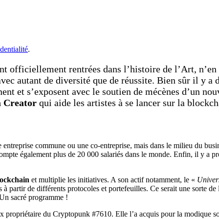
dentialité
.
t officiellement rentrées dans l’histoire de l’Art, n’en 
vec autant de diversité que de réussite. Bien sûr il y a 
nent et s’exposent avec le soutien de mécènes d’un nou
a Creator
qui aide les artistes à se lancer sur la blockc
ne entreprise commune ou une co-entreprise, mais dans le milieu du busi
compte également plus de 20 000 salariés dans le monde. Enfin, il y a près
lockchain
et multiplie les initiatives. A son actif notamment, le «
Univer
s à partir de différents protocoles et portefeuilles. Ce serait une sorte d
 Un sacré programme !
ureux propriétaire du Cryptopunk #7610. Elle l’a acquis pour la modiq