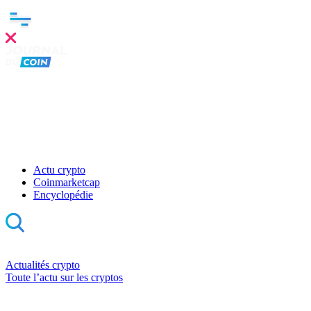
Actu crypto
Coinmarketcap
Encyclopédie
Actualités crypto
Toute l’actu sur les cryptos