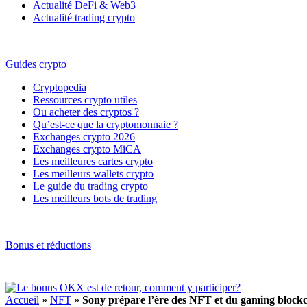
Actualité DeFi & Web3
Actualité trading crypto
Guides crypto
Cryptopedia
Ressources crypto utiles
Ou acheter des cryptos ?
Qu’est-ce que la cryptomonnaie ?
Exchanges crypto 2026
Exchanges crypto MiCA
Les meilleures cartes crypto
Les meilleurs wallets crypto
Le guide du trading crypto
Les meilleurs bots de trading
Bonus et réductions
Accueil
»
NFT
»
Sony prépare l’ère des NFT et du gaming block