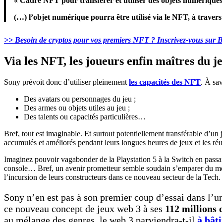
« Cadre NFT pour transférer et utiliser des objets numériques 
(…) l’objet numérique pourra être utilisé via le NFT, à travers
>> Besoin de cryptos pour vos premiers NFT ? Inscrivez-vous sur B
Via les NFT, les joueurs enfin maîtres du j
Sony prévoit donc d’utiliser pleinement
les capacités des NFT
. À sa
Des avatars ou personnages du jeu ;
Des armes ou objets utiles au jeu ;
Des talents ou capacités particulières…
Bref, tout est imaginable. Et surtout potentiellement transférable d’u
accumulés et améliorés pendant leurs longues heures de jeux et les réu
Imaginez pouvoir vagabonder de la Playstation 5 à la Switch en pass
console… Bref, un avenir prometteur semble soudain s’emparer du mon
l’incursion de leurs constructeurs dans ce nouveau secteur de la Tech.
Sony n’en est pas à son premier coup d’essai dans l’un
ce nouveau concept de jeux web 3 à ses
112 millions 
au mélange des genres, le web 3 parviendra-t-il
à bât