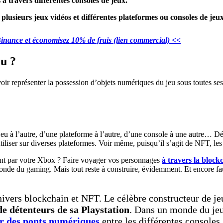
à travers différentes consoles de jeux.
 plusieurs jeux vidéos et différentes plateformes ou consoles de jeux
inance et économisez 10% de frais (lien commercial) <<
eu ?
voir représenter la possession d’objets numériques du jeu sous toutes se
n jeu à l’autre, d’une plateforme à l’autre, d’une console à une autre… D
tiliser sur diverses plateformes. Voir même, puisqu’il s’agit de NFT, l
ant par votre Xbox ? Faire voyager vos personnages
à travers la block
de du gaming. Mais tout reste à construire, évidemment. Et encore fau
ivers blockchain et NFT. Le célèbre constructeur de jeu
de détenteurs de sa Playstation
. Dans un monde du jeu 
ir des ponts numériques
entre les différentes consoles 