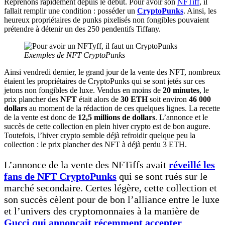
Reprenons rapidement depuis le début. Pour avoir son
NFTiff
, il
fallait remplir une condition : posséder un
CryptoPunks
. Ainsi, les
heureux propriétaires de punks pixelisés non fongibles pouvaient
prétendre à détenir un des 250 pendentifs Tiffany.
Exemples de NFT CryptoPunks
Ainsi vendredi dernier, le grand jour de la vente des NFT, nombreux
étaient les propriétaires de CryptoPunks qui se sont jetés sur ces
jetons non fongibles de luxe. Vendus en moins de
20 minutes
, le
prix plancher des
NFT
était alors de
30 ETH
soit environ
46 000
dollars
au moment de la rédaction de ces quelques lignes. La recette
de la vente est donc de
12,5 millions de dollars
. L’annonce et le
succès de cette collection en plein hiver crypto est de bon augure.
Toutefois, l’hiver crypto semble déjà refroidir quelque peu la
collection : le prix plancher des NFT à déjà perdu 3 ETH.
L’annonce de la vente des NFTiffs avait
réveillé les
fans de NFT CryptoPunks
qui se sont rués sur le
marché secondaire. Certes légère, cette collection et
son succès cèlent pour de bon l’alliance entre le luxe
et l’univers des cryptomonnaies à la manière de
Gucci qui annonçait récemment accepter