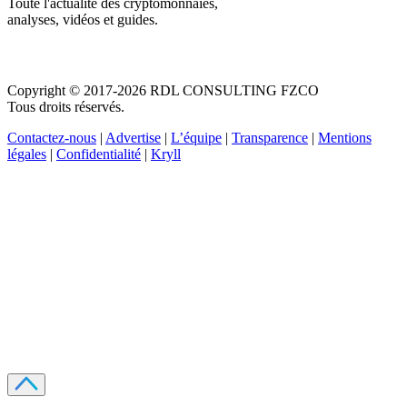
Toute l'actualité des cryptomonnaies,
analyses, vidéos et guides.
Copyright © 2017-2026 RDL CONSULTING FZCO
Tous droits réservés.
Contactez-nous
|
Advertise
|
L’équipe
|
Transparence
|
Mentions
légales
|
Confidentialité
|
Kryll
Recevez votre guide PDF complet de 39 pages
Comment débuter dans les cryptos en 2026
Recevoir
Oui, j'accepte de recevoir des emails selon votre
politique de confidentialité
.