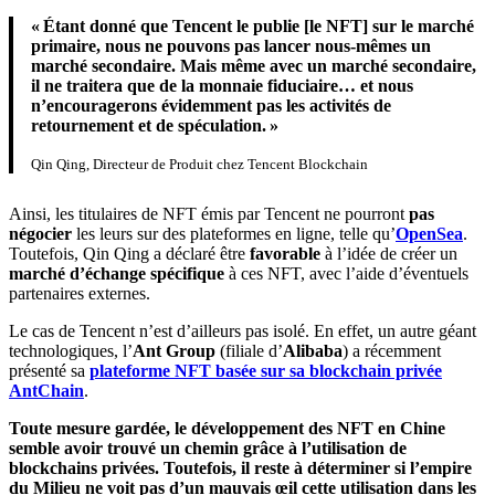
« Étant donné que Tencent le publie [le NFT] sur le marché
primaire, nous ne pouvons pas lancer nous-mêmes un
marché secondaire. Mais même avec un marché secondaire,
il ne traitera que de la monnaie fiduciaire… et nous
n’encouragerons évidemment pas les activités de
retournement et de spéculation. »
Qin Qing, Directeur de Produit chez Tencent Blockchain
Ainsi, les titulaires de NFT émis par Tencent ne pourront
pas
négocier
les leurs sur des plateformes en ligne, telle qu’
OpenSea
.
Toutefois, Qin Qing a déclaré être
favorable
à l’idée de créer un
marché d’échange spécifique
à ces NFT, avec l’aide d’éventuels
partenaires externes.
Le cas de Tencent n’est d’ailleurs pas isolé. En effet, un autre géant
technologiques, l’
Ant Group
(filiale d’
Alibaba
) a récemment
présenté sa
plateforme NFT basée sur sa blockchain privée
AntChain
.
Toute mesure gardée, le développement des NFT en Chine
semble avoir trouvé un chemin grâce à l’utilisation de
blockchains privées. Toutefois, il reste à déterminer si l’empire
du Milieu ne voit pas d’un mauvais œil cette utilisation dans les