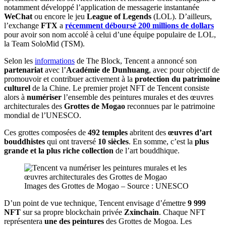
notamment développé l’application de messagerie instantanée
WeChat
ou encore le jeu
League of Legends
(LOL). D’ailleurs,
l’exchange
FTX
a
récemment déboursé 200 millions de dollars
pour avoir son nom accolé à celui d’une équipe populaire de LOL,
la Team SoloMid (TSM).
Selon les
informations
de The Block, Tencent a annoncé son
partenariat
avec l’
Académie de Dunhuang
, avec pour objectif de
promouvoir et contribuer
activement à la
protection du patrimoine
culturel
de la Chine. Le premier projet NFT de Tencent consiste
alors à
numériser
l’ensemble des peintures murales et des œuvres
architecturales des
Grottes de Mogao
reconnues par le patrimoine
mondial de l’UNESCO.
Ces grottes composées de
492 temples
abritent des
œuvres d’art
bouddhistes
qui ont traversé
10 siècles
. En somme, c’est la
plus
grande et la plus riche collection
de l’art bouddhique.
Images des Grottes de Mogao – Source : UNESCO
D’un point de vue technique, Tencent envisage d’émettre
9 999
NFT
sur sa propre blockchain privée
Zxinchain
. Chaque NFT
représentera
une des peintures
des Grottes de Mogoa. Les