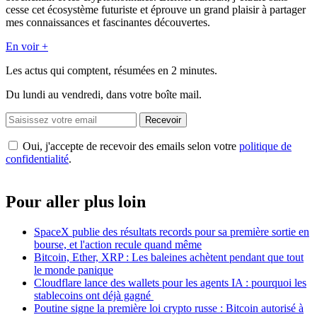
cesse cet écosystème futuriste et éprouve un grand plaisir à partager
mes connaissances et fascinantes découvertes.
En voir +
Les actus qui comptent, résumées
en 2 minutes.
Du lundi au vendredi, dans votre boîte mail.
Recevoir
Oui, j'accepte de recevoir des emails selon votre
politique de
confidentialité
.
Pour aller plus loin
SpaceX publie des résultats records pour sa première sortie en
bourse, et l'action recule quand même
Bitcoin, Ether, XRP : Les baleines achètent pendant que tout
le monde panique
Cloudflare lance des wallets pour les agents IA : pourquoi les
stablecoins ont déjà gagné
Poutine signe la première loi crypto russe : Bitcoin autorisé à