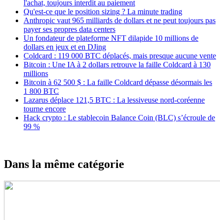
l'achat, toujours interdit au paiement
Qu'est-ce que le position sizing ? La minute trading
Anthropic vaut 965 milliards de dollars et ne peut toujours pas
payer ses propres data centers
Un fondateur de plateforme NFT dilapide 10 millions de
dollars en jeux et en DJing
Coldcard : 119 000 BTC déplacés, mais presque aucune vente
Bitcoin : Une IA à 2 dollars retrouve la faille Coldcard à 130
millions
Bitcoin à 62 500 $ : La faille Coldcard dépasse désormais les
1 800 BTC
Lazarus déplace 121,5 BTC : La lessiveuse nord-coréenne
tourne encore
Hack crypto : Le stablecoin Balance Coin (BLC) s’écroule de
99 %
Dans la même catégorie