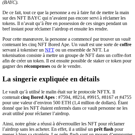
(BAYC).
De ce fait, tout ce que la personne a eu à faire fut de mettre la main
sur des NFT BAYC qui n’avaient pas encore servi à réclamer les
tokens. Il n’avait qu’à être en possession de ces singes pendant un
bref instant pour réclamer l’airdrop et ensuite les rendre.
Pour cette manœuvre, la personne a commencé par trouver un
vault
contenant les cinq NFT Bored Ape. Un
vault
est une sorte de
coffre
servant à tokeniser un
NFT
ou un ensemble de NFT. La
tokenisation consiste à mettre un groupe de NFT dans un coffre-fort
afin de créer un token. Il est ensuite possible de staker ce token pour
gagner des
récompenses
ou de le vendre.
La singerie expliquée en détails
Le vault qu’à utilisé le malin était sur le protocole NFTX. Il
contenait
cinq Bored Apes
: #7594, #8214, #9915, #8167 et #4755
pour une valeur d’environ 500 ETH (1,4 million de dollars). Étant
donné que les NFT étaient enfermés dans ce vault personne ne les
avait utilisé pour réclamer l’airdrop.
Ainsi, notre génie a réussi à déverrouiller les NFT pour réclamer
l’airdrop sans les acheter. En effet, il a utilisé un
prêt flash
pour
mener à bien sa stratégie. Les prêts flash sont un moyen d’emprunter