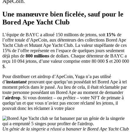
ApeCoin.
Une manœuvre bien ficelée, sauf pour le
Bored Ape Yacht Club
L’équipe de BAYC a alloué 150 millions de jetons, soit
15%
de
l’offre totale d’ApeCoin, aux détenteurs des collections Bored Ape
Yacht Club et Mutant Ape Yacht Club. La valeur stupéfiante de ces
15% de l’offre représente en l’espace de quelques jours seulement
dèjà plus de
800 millions
de dollars. Chaque détenteur de BAYC a
reçu 10 094 jetons, d’une valeur comprise entre 80 000 $ et 200 000
$.
Pour distribuer cet airdrop d’ApeCoin, Yuga n’a pas utilisé
d’
instantané
prouvant que quelqu’un possédait tel Bored Ape à tel
moment précis dans le passé. Au lieu de cela, il était réclamable par
toute personne possédant un Bored Ape au moment de demander
l’
airdrop
. Si vous donniez –
ou prêtiez
– votre NFT de primate à
quelqu’un et que vous n’aviez pas encore réclamé les jetons, il
pouvait donc les réclamer à votre place
Un génie de la singerie a réussi a bananer le Bored Ape Yacht Club