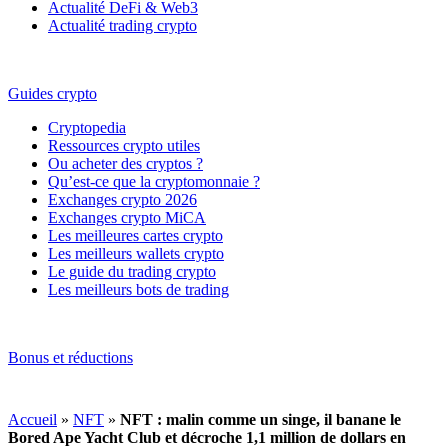
Actualité DeFi & Web3
Actualité trading crypto
Guides crypto
Cryptopedia
Ressources crypto utiles
Ou acheter des cryptos ?
Qu’est-ce que la cryptomonnaie ?
Exchanges crypto 2026
Exchanges crypto MiCA
Les meilleures cartes crypto
Les meilleurs wallets crypto
Le guide du trading crypto
Les meilleurs bots de trading
Bonus et réductions
Accueil
»
NFT
»
NFT : malin comme un singe, il banane le
Bored Ape Yacht Club et décroche 1,1 million de dollars en