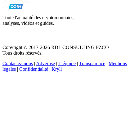
Toute l'actualité des cryptomonnaies,
analyses, vidéos et guides.
Copyright © 2017-2026 RDL CONSULTING FZCO
Tous droits réservés.
Contactez-nous
|
Advertise
|
L’équipe
|
Transparence
|
Mentions
légales
|
Confidentialité
|
Kryll
Recevez votre guide PDF complet de 39 pages
Comment débuter dans les cryptos en 2026
Recevoir
Oui, j'accepte de recevoir des emails selon votre
politique de confidentialité
.