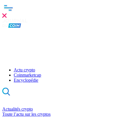
Actu crypto
Coinmarketcap
Encyclopédie
Actualités crypto
Toute l’actu sur les cryptos