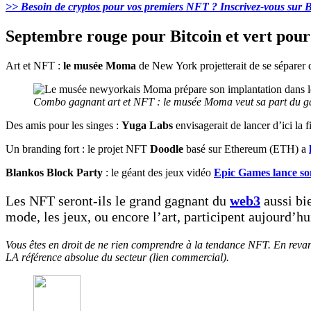
>> Besoin de cryptos pour vos premiers NFT ? Inscrivez-vous sur 
Septembre rouge pour Bitcoin et vert pour 
Art et NFT :
le musée Moma
de New York projetterait de se séparer d
Combo gagnant art et NFT : le musée Moma veut sa part du g
Des amis pour les singes :
Yuga Labs
envisagerait de lancer d’ici la 
Un branding fort : le projet NFT
Doodle
basé sur Ethereum (ETH) a
Blankos Block Party
: le géant des jeux vidéo
Epic Games lance s
Les NFT seront-ils le grand gagnant du
web3
aussi bie
mode, les jeux, ou encore l’art, participent aujourd’hu
Vous êtes en droit de ne rien comprendre à la tendance NFT. En revan
LA référence absolue du secteur (lien commercial).