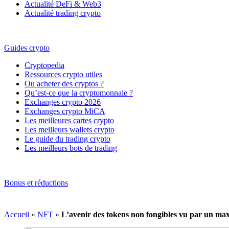
Actualité DeFi & Web3
Actualité trading crypto
Guides crypto
Cryptopedia
Ressources crypto utiles
Ou acheter des cryptos ?
Qu’est-ce que la cryptomonnaie ?
Exchanges crypto 2026
Exchanges crypto MiCA
Les meilleures cartes crypto
Les meilleurs wallets crypto
Le guide du trading crypto
Les meilleurs bots de trading
Bonus et réductions
Accueil
»
NFT
»
L’avenir des tokens non fongibles vu par un ma