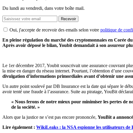
Du lundi au vendredi, dans votre boîte mail.
Recevoir
Oui, j'accepte de recevoir des emails selon votre
politique de confi
En pleine régulation du marché des cryptomonnaies en Corée du
Après avoir déposé le bilan, Youbit demandait à son assureur plu
Le 1er décembre 2017, Youbit souscrivait une assurance couvrant plusie
la mise en danger du réseau internet. Pourtant, l’obtention d’une couv
divulgation d’informations primordiales avant d’obtenir une ass
Un autre point soulevé par DB Insurance est la date qui sépare le début
avoir tenté une fraude à l’assurance. Suite au piratage, YouBit déclarait
« Nous ferons de notre mieux pour minimiser les pertes de nos 
de la société. »
Alors que la justice ne s’est pas encore prononcée,
YouBit a annoncé 
Lire également :
WikiLeaks : la NSA espionne les utilisateurs de 