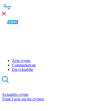
Actu crypto
Coinmarketcap
Encyclopédie
Actualités crypto
Toute l’actu sur les cryptos