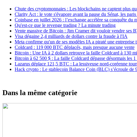
Chute des cryptomonnaies : Les blockchains ne captent plus q
Clarity Act : le vote s'évapore avant la pause du Sénat, les par
Coinbase en juillet 2026 : l’exchange accélère sa conquête du
Qu'est-ce que le revenge trading ? La minute trading
Vente massive de Bitcoin : Jim Cramer dit vouloir vendre ses 
Visa dégaine 2,4 milliards de dollars contre la fraude à l'IA
Meta confirme qu'un de ses modèles IA a piraté une entreprise t
Coldcard : 119 000 BTC déplacés, mais presque aucune vente
Bitcoin : Une IA à 2 dollars retrouve la faille Coldcard à 130 mi
Bitcoin à 62 500 $ : La faille Coldcard dépasse désormais les
Lazarus déplace 121,5 BTC : La lessiveuse nord-coréenne tour
Hack crypto : Le stablecoin Balance Coin (BLC) s’écroule de
Dans la même catégorie