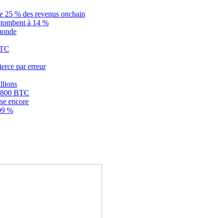
ue 25 % des revenus onchain
is tombent à 14 %
 monde
BTC
ierce par erreur
llions
 1 800 BTC
ne encore
 99 %