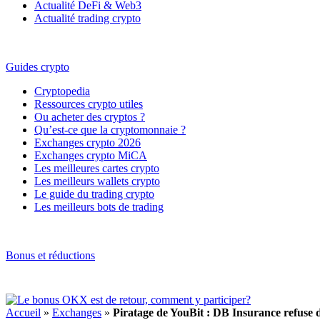
Actualité DeFi & Web3
Actualité trading crypto
Guides crypto
Cryptopedia
Ressources crypto utiles
Ou acheter des cryptos ?
Qu’est-ce que la cryptomonnaie ?
Exchanges crypto 2026
Exchanges crypto MiCA
Les meilleures cartes crypto
Les meilleurs wallets crypto
Le guide du trading crypto
Les meilleurs bots de trading
Bonus et réductions
Accueil
»
Exchanges
»
Piratage de YouBit : DB Insurance refuse de