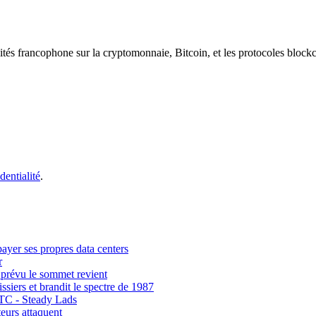
ités francophone sur la cryptomonnaie, Bitcoin, et les protocoles block
dentialité
.
payer ses propres data centers
r
 prévu le sommet revient
siers et brandit le spectre de 1987
BTC - Steady Lads
eurs attaquent