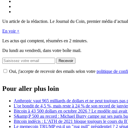
Un article de la rédaction. Le Journal du Coin, premier média d’actual
En voir +
Les actus qui comptent, résumées
en 2 minutes.
Du lundi au vendredi, dans votre boîte mail.
Recevoir
Oui, j'accepte de recevoir des emails selon votre
politique de confi
Pour aller plus loin
Anthropic vaut 965 milliards de dollars et ne peut toujours pas 
L'or bondit de 4,5 %, mais reste à 24 % de son record de janvie
Bitcoin à 43 500 dollars en octobre 2026 ? Le modèle qui avait
S&amp;P 500 au record : Michael Burry campe sur ses paris bais
Bitcoin indécis : L’ATH de 2021 bloque toujours le cours du 
Le memecoin TRUMP est-il un "rug pull" présidentiel ? 2 sénat