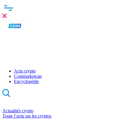
Actu crypto
Coinmarketcap
Encyclopédie
Actualités crypto
Toute l’actu sur les cryptos