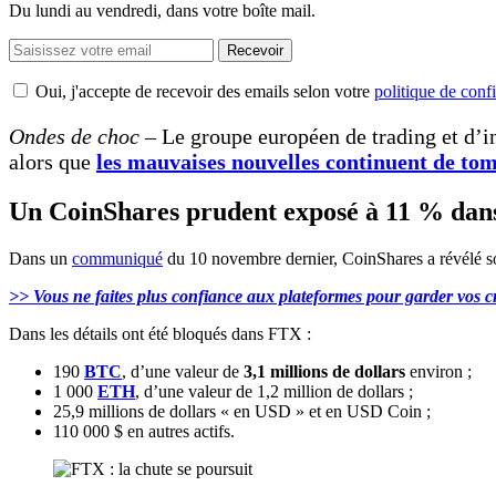
Du lundi au vendredi, dans votre boîte mail.
Recevoir
Oui, j'accepte de recevoir des emails selon votre
politique de confi
Ondes de choc
– Le groupe européen de trading et d’i
alors que
les mauvaises nouvelles continuent de to
Un CoinShares prudent exposé à 11 % da
Dans un
communiqué
du 10 novembre dernier, CoinShares a révélé 
>> Vous ne faites plus confiance aux plateformes pour garder vos cr
Dans les détails ont été bloqués dans FTX :
190
BTC
, d’une valeur de
3,1 millions de dollars
environ ;
1 000
ETH
, d’une valeur de 1,2 million de dollars ;
25,9 millions de dollars « en USD » et en USD Coin ;
110 000 $ en autres actifs.