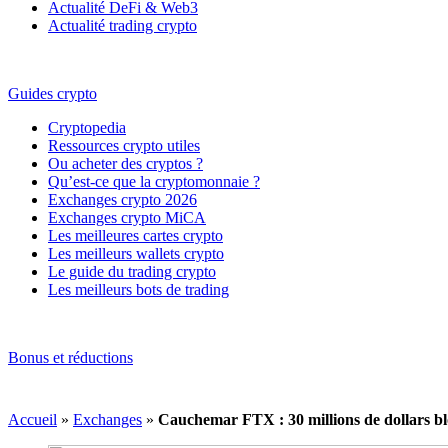
Actualité DeFi & Web3
Actualité trading crypto
Guides crypto
Cryptopedia
Ressources crypto utiles
Ou acheter des cryptos ?
Qu’est-ce que la cryptomonnaie ?
Exchanges crypto 2026
Exchanges crypto MiCA
Les meilleures cartes crypto
Les meilleurs wallets crypto
Le guide du trading crypto
Les meilleurs bots de trading
Bonus et réductions
Accueil
»
Exchanges
»
Cauchemar FTX : 30 millions de dollars b