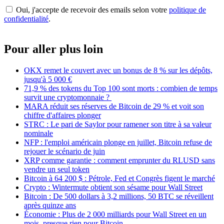
Oui, j'accepte de recevoir des emails selon votre
politique de
confidentialité
.
Pour aller plus loin
OKX remet le couvert avec un bonus de 8 % sur les dépôts,
jusqu'à 5 000 €
71,9 % des tokens du Top 100 sont morts : combien de temps
survit une cryptomonnaie ?
MARA réduit ses réserves de Bitcoin de 29 % et voit son
chiffre d'affaires plonger
STRC : Le pari de Saylor pour ramener son titre à sa valeur
nominale
NFP : l'emploi américain plonge en juillet, Bitcoin refuse de
rejouer le scénario de juin
XRP comme garantie : comment emprunter du RLUSD sans
vendre un seul token
Bitcoin à 64 200 $ : Pétrole, Fed et Congrès figent le marché
Crypto : Wintermute obtient son sésame pour Wall Street
Bitcoin : De 500 dollars à 3,2 millions, 50 BTC se réveillent
après quinze ans
Économie : Plus de 2 000 milliards pour Wall Street en un
mois, presque rien pour Bitcoin