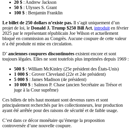
20 $
: Andrew Jackson
50 $
: Ulysses S. Grant
100 $
: Benjamin Franklin
Le billet de 250 dollars n’existe pas.
Il s’agit uniquement d’un
projet de loi, le
Donald J. Trump $250 Bill Act
,
introduit
en février
2025 par le représentant républicain Joe Wilson et actuellement
bloqué en commission au Congrès. Aucune coupure de cette valeur
n’a été produite ni mise en circulation.
D’
anciennes coupures discontinuées
existent encore et sont
toujours légales. Elles ne sont toutefois plus imprimées depuis 1969 :
500 $
: William McKinley (25e président des États-Unis)
1 000 $
: Grover Cleveland (22e et 24e président)
5 000 $
: James Madison (4e président)
10 000 $
: Salmon P. Chase (ancien Secrétaire au Trésor et
juge à la Cour suprême)
Ces billets de très haut montant sont devenus rares et sont
principalement recherchés par les collectionneurs, leur production
ayant été arrêtée pour des raisons de sécurité et de faible usage.
C’est dans ce décor monétaire qu’émerge la proposition
controversée d’une nouvelle coupure.