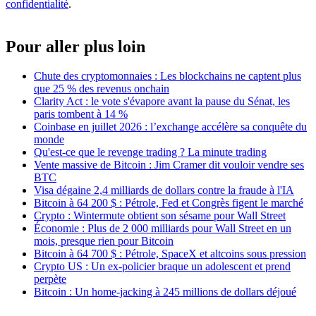
confidentialité
.
Pour aller plus loin
Chute des cryptomonnaies : Les blockchains ne captent plus
que 25 % des revenus onchain
Clarity Act : le vote s'évapore avant la pause du Sénat, les
paris tombent à 14 %
Coinbase en juillet 2026 : l’exchange accélère sa conquête du
monde
Qu'est-ce que le revenge trading ? La minute trading
Vente massive de Bitcoin : Jim Cramer dit vouloir vendre ses
BTC
Visa dégaine 2,4 milliards de dollars contre la fraude à l'IA
Bitcoin à 64 200 $ : Pétrole, Fed et Congrès figent le marché
Crypto : Wintermute obtient son sésame pour Wall Street
Économie : Plus de 2 000 milliards pour Wall Street en un
mois, presque rien pour Bitcoin
Bitcoin à 64 700 $ : Pétrole, SpaceX et altcoins sous pression
Crypto US : Un ex-policier braque un adolescent et prend
perpète
Bitcoin : Un home-jacking à 245 millions de dollars déjoué