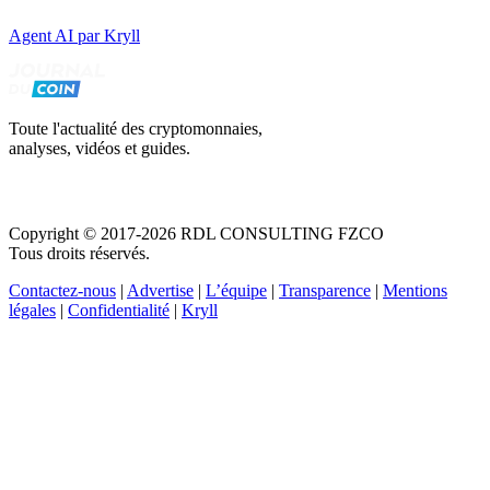
Agent AI par Kryll
Toute l'actualité des cryptomonnaies,
analyses, vidéos et guides.
Copyright © 2017-2026 RDL CONSULTING FZCO
Tous droits réservés.
Contactez-nous
|
Advertise
|
L’équipe
|
Transparence
|
Mentions
légales
|
Confidentialité
|
Kryll
Recevez votre guide PDF complet de 39 pages
Comment débuter dans les cryptos en 2026
Recevoir
Oui, j'accepte de recevoir des emails selon votre