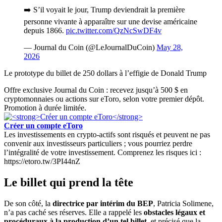
➡️ S’il voyait le jour, Trump deviendrait la première
personne vivante à apparaître sur une devise américaine
depuis 1866.
pic.twitter.com/QzNcSwDF4v
— Journal du Coin (@LeJournalDuCoin)
May 28,
2026
Le prototype du billet de 250 dollars à l’effigie de Donald Trump
Offre exclusive Journal du Coin : recevez jusqu’à 500 $ en
cryptomonnaies ou actions sur eToro, selon votre premier dépôt.
Promotion à durée limitée.
Créer un compte eToro
Les investissements en crypto-actifs sont risqués et peuvent ne pas
convenir aux investisseurs particuliers ; vous pourriez perdre
l’intégralité de votre investissement. Comprenez les risques ici :
https://etoro.tw/3PI44nZ
Le billet qui prend la tête
De son côté, la
directrice par intérim du BEP
, Patricia Solimene,
n’a pas caché ses réserves. Elle a rappelé les
obstacles légaux et
procéduraux à la production d’un tel billet
, et précisé que la