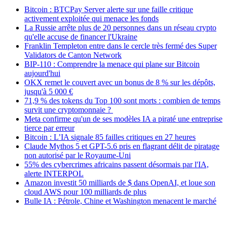
Bitcoin : BTCPay Server alerte sur une faille critique
activement exploitée qui menace les fonds
La Russie arrête plus de 20 personnes dans un réseau crypto
qu'elle accuse de financer l'Ukraine
Franklin Templeton entre dans le cercle très fermé des Super
Validators de Canton Network
BIP-110 : Comprendre la menace qui plane sur Bitcoin
aujourd'hui
OKX remet le couvert avec un bonus de 8 % sur les dépôts,
jusqu'à 5 000 €
71,9 % des tokens du Top 100 sont morts : combien de temps
survit une cryptomonnaie ?
Meta confirme qu'un de ses modèles IA a piraté une entreprise
tierce par erreur
Bitcoin : L’IA signale 85 failles critiques en 27 heures
Claude Mythos 5 et GPT-5.6 pris en flagrant délit de piratage
non autorisé par le Royaume-Uni
55% des cybercrimes africains passent désormais par l'IA,
alerte INTERPOL
Amazon investit 50 milliards de $ dans OpenAI, et loue son
cloud AWS pour 100 milliards de plus
Bulle IA : Pétrole, Chine et Washington menacent le marché