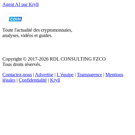
Agent AI par Kryll
Toute l'actualité des cryptomonnaies,
analyses, vidéos et guides.
Copyright © 2017-2026 RDL CONSULTING FZCO
Tous droits réservés.
Contactez-nous
|
Advertise
|
L’équipe
|
Transparence
|
Mentions
légales
|
Confidentialité
|
Kryll
Recevez votre guide PDF complet de 39 pages
Comment débuter dans les cryptos en 2026
Recevoir
Oui, j'accepte de recevoir des emails selon votre
politique de confidentialité
.