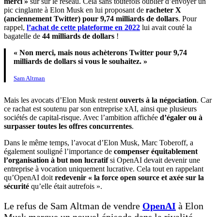
merci »
sur sur le réseau. Cela sans toutefois oublier d’envoyer un
pic cinglante à Elon Musk en lui proposant de
racheter X
(anciennement Twitter) pour 9,74 milliards de dollars
. Pour
rappel,
l’achat de cette plateforme en 2022
lui avait couté la
bagatelle de
44 milliards de dollars
!
« Non merci, mais nous achèterons Twitter pour 9,74
milliards de dollars si vous le souhaitez. »
Sam Altman
Mais les avocats d’Elon Musk restent
ouverts à la négociation
. Car
ce rachat est soutenu par son entreprise xAI, ainsi que plusieurs
sociétés de capital-risque. Avec l’ambition affichée
d’égaler ou à
surpasser toutes les offres concurrentes
.
Dans le même temps, l’avocat d’Elon Musk, Marc Toberoff, a
également souligné l’importance de
compenser équitablement
l’organisation à but non lucratif
si OpenAI devait devenir une
entreprise à vocation uniquement lucrative. Cela tout en rappelant
qu’OpenAI doit
redevenir « la force open source et axée sur la
sécurité
qu’elle était autrefois ».
Le refus de Sam Altman de vendre
OpenAI
à Elon