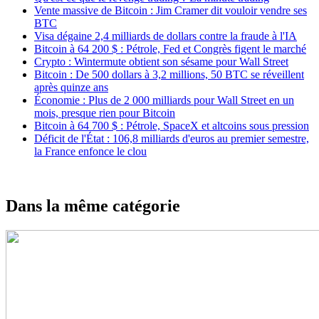
Vente massive de Bitcoin : Jim Cramer dit vouloir vendre ses
BTC
Visa dégaine 2,4 milliards de dollars contre la fraude à l'IA
Bitcoin à 64 200 $ : Pétrole, Fed et Congrès figent le marché
Crypto : Wintermute obtient son sésame pour Wall Street
Bitcoin : De 500 dollars à 3,2 millions, 50 BTC se réveillent
après quinze ans
Économie : Plus de 2 000 milliards pour Wall Street en un
mois, presque rien pour Bitcoin
Bitcoin à 64 700 $ : Pétrole, SpaceX et altcoins sous pression
Déficit de l'État : 106,8 milliards d'euros au premier semestre,
la France enfonce le clou
Dans la même catégorie