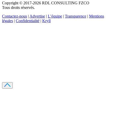
Copyright © 2017-2026 RDL CONSULTING FZCO
Tous droits réservés.
Contactez-nous
|
Advertise
|
L’équipe
|
Transparence
|
Mentions
légales
|
Confidentialité
|
Kryll
Recevez votre guide PDF complet de 39 pages
Comment débuter dans les cryptos en 2026
Recevoir
Oui, j'accepte de recevoir des emails selon votre
politique de confidentialité
.