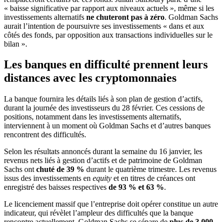
« baisse significative par rapport aux niveaux actuels », même si les
investissements alternatifs
ne chuteront pas à zéro
. Goldman Sachs
aurait l’intention de poursuivre ses investissements « dans et aux
côtés des fonds, par opposition aux transactions individuelles sur le
bilan ».
Les banques en difficulté prennent leurs
distances avec les cryptomonnaies
La banque fournira les détails liés à son plan de gestion d’actifs,
durant la journée des investisseurs du 28 février. Ces cessions de
positions, notamment dans les investissements alternatifs,
interviennent à un moment où Goldman Sachs et d’autres banques
rencontrent des difficultés.
Selon les résultats annoncés durant la semaine du 16 janvier, les
revenus nets liés à gestion d’actifs et de patrimoine de Goldman
Sachs ont
chuté de 39 %
durant le quatrième trimestre. Les revenus
issus des investissements en
equity
et en titres de créances ont
enregistré des baisses respectives
de 93 % et 63 %
.
Le licenciement massif que l’entreprise doit opérer constitue un autre
indicateur, qui révèlet l’ampleur des difficultés que la banque
rencontre actuellement. Goldman Sachs se sépare de
plus de 3 000