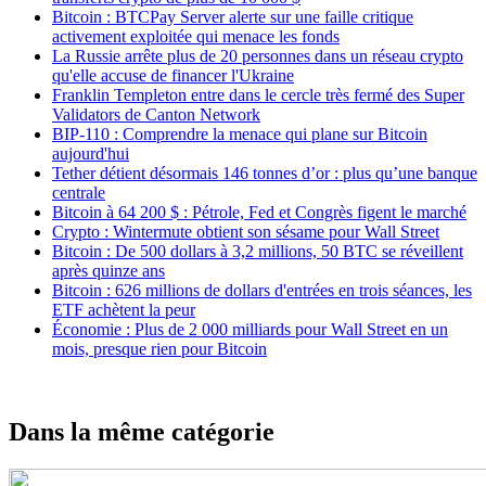
Bitcoin : BTCPay Server alerte sur une faille critique
activement exploitée qui menace les fonds
La Russie arrête plus de 20 personnes dans un réseau crypto
qu'elle accuse de financer l'Ukraine
Franklin Templeton entre dans le cercle très fermé des Super
Validators de Canton Network
BIP-110 : Comprendre la menace qui plane sur Bitcoin
aujourd'hui
Tether détient désormais 146 tonnes d’or : plus qu’une banque
centrale
Bitcoin à 64 200 $ : Pétrole, Fed et Congrès figent le marché
Crypto : Wintermute obtient son sésame pour Wall Street
Bitcoin : De 500 dollars à 3,2 millions, 50 BTC se réveillent
après quinze ans
Bitcoin : 626 millions de dollars d'entrées en trois séances, les
ETF achètent la peur
Économie : Plus de 2 000 milliards pour Wall Street en un
mois, presque rien pour Bitcoin
Dans la même catégorie