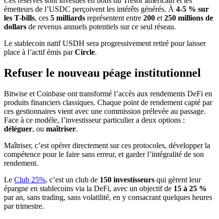
Ces réserves sont investies en bons du Trésor américain et les
émetteurs de l’USDC perçoivent les intérêts générés. À
4-5 % sur
les T-bills
, ces
5 milliards
représentent entre
200
et
250 millions de
dollars
de revenus annuels potentiels sur ce seul réseau.
Le stablecoin natif USDH sera progressivement retiré pour laisser
place à l’actif émis par
Circle
.
Refuser le nouveau péage institutionnel
Bitwise et Coinbase ont transformé l’accès aux rendements DeFi en
produits financiers classiques. Chaque point de rendement capté par
ces gestionnaires vient avec une commission prélevée au passage.
Face à ce modèle, l’investisseur particulier a deux options :
déléguer
, ou
maîtriser
.
Maîtriser, c’est opérer directement sur ces protocoles, développer la
compétence pour le faire sans erreur, et garder l’intégralité de son
rendement.
Le
Club 25%
, c’est un club de
150 investisseurs
qui gèrent leur
épargne en stablecoins via la DeFi, avec un objectif de
15 à 25 %
par an, sans trading, sans volatilité, en y consacrant quelques heures
par trimestre.