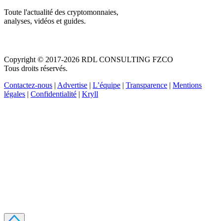
Toute l'actualité des cryptomonnaies,
analyses, vidéos et guides.
Copyright © 2017-2026 RDL CONSULTING FZCO
Tous droits réservés.
Contactez-nous
|
Advertise
|
L’équipe
|
Transparence
|
Mentions
légales
|
Confidentialité
|
Kryll
Recevez votre guide PDF complet de 39 pages
Comment débuter dans les cryptos en 2026
Recevoir
Oui, j'accepte de recevoir des emails selon votre
politique de confidentialité
.