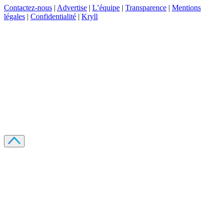
Contactez-nous
|
Advertise
|
L’équipe
|
Transparence
|
Mentions
légales
|
Confidentialité
|
Kryll
Recevez votre guide PDF complet de 39 pages
Comment débuter dans les cryptos en 2026
Recevoir
Oui, j'accepte de recevoir des emails selon votre
politique de confidentialité
.