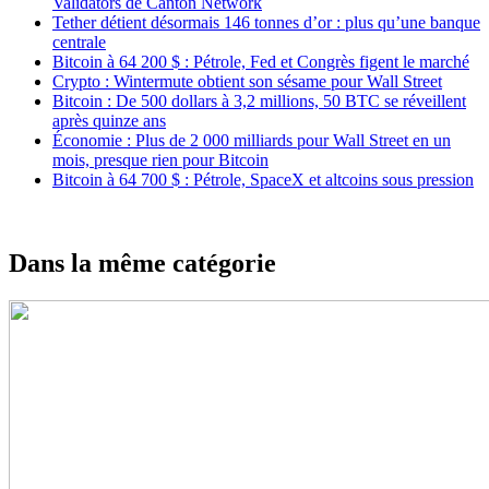
Validators de Canton Network
Tether détient désormais 146 tonnes d’or : plus qu’une banque
centrale
Bitcoin à 64 200 $ : Pétrole, Fed et Congrès figent le marché
Crypto : Wintermute obtient son sésame pour Wall Street
Bitcoin : De 500 dollars à 3,2 millions, 50 BTC se réveillent
après quinze ans
Économie : Plus de 2 000 milliards pour Wall Street en un
mois, presque rien pour Bitcoin
Bitcoin à 64 700 $ : Pétrole, SpaceX et altcoins sous pression
Dans la même catégorie