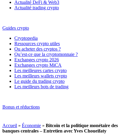
Actualité DeFi & Web3
Actualité trading crypto
Guides crypto
Cryptopedia
Ressources crypto utiles
Ou acheter des cryptos ?
Qu’est-ce que la cryptomonnaie ?
Exchanges crypto 2026
Exchanges crypto MiCA
Les meilleures cartes crypto
Les meilleurs wallets crypto
Le guide du trading crypto
Les meilleurs bots de trading
Bonus et réductions
Accueil
»
Économie
»
Bitcoin et la politique monétaire des
banques centrales – Entretien avec Yves Choueifaty