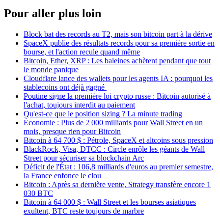
Pour aller plus loin
Block bat des records au T2, mais son bitcoin part à la dérive
SpaceX publie des résultats records pour sa première sortie en
bourse, et l'action recule quand même
Bitcoin, Ether, XRP : Les baleines achètent pendant que tout
le monde panique
Cloudflare lance des wallets pour les agents IA : pourquoi les
stablecoins ont déjà gagné
Poutine signe la première loi crypto russe : Bitcoin autorisé à
l'achat, toujours interdit au paiement
Qu'est-ce que le position sizing ? La minute trading
Économie : Plus de 2 000 milliards pour Wall Street en un
mois, presque rien pour Bitcoin
Bitcoin à 64 700 $ : Pétrole, SpaceX et altcoins sous pression
BlackRock, Visa, DTCC : Circle enrôle les géants de Wall
Street pour sécuriser sa blockchain Arc
Déficit de l'État : 106,8 milliards d'euros au premier semestre,
la France enfonce le clou
Bitcoin : Après sa dernière vente, Strategy transfère encore 1
030 BTC
Bitcoin à 64 000 $ : Wall Street et les bourses asiatiques
exultent, BTC reste toujours de marbre