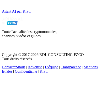
Agent AI par Kryll
Toute l'actualité des cryptomonnaies,
analyses, vidéos et guides.
Copyright © 2017-2026 RDL CONSULTING FZCO
Tous droits réservés.
Contactez-nous
|
Advertise
|
L’équipe
|
Transparence
|
Mentions
légales
|
Confidentialité
|
Kryll
Recevez votre guide PDF complet de 39 pages
Comment débuter dans les cryptos en 2026
Recevoir