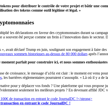
 tokens pour distribuer le contrôle de votre projet et bâtir une c
isation des tokens comme outil légitime et légal. »
cryptomonnaies
lié les déclarations en faveur des cryptomonnaies durant sa campagne, 
cte a souvent été perçue comme un frein à l’innovation dans le secteur. 
is », avait déclaré Trump en juin, soulignant son engagement à faire de
ouveaux sommets historiques au-dessus de 80 000 dollars
après l’annon
e moment parfait pour construire ici, et nous sommes enthousiastes q
se de croissance, le message d’a16z est clair : le moment est venu pour 
es
, les barrières réglementaires pourraient s’assouplir. « Là où il y a de l
ernative pour y déplacer vos fonds ? Une plateforme qui vous propose 
 évidemment seulement les meilleurs projets ? En devenant affilié JDC v
transaction en entrant le code JournalDC !