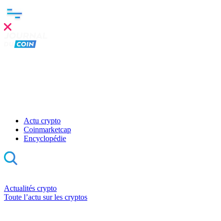
Actu crypto
Coinmarketcap
Encyclopédie
Actualités crypto
Toute l’actu sur les cryptos