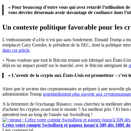
« Pour beaucoup d’entre vous qui avez retardé l’utilisation de
vous devriez désormais avoir davantage de confiance dans l’util
Un contexte politique favorable pour les 
L’enthousiasme d’a16z n’est pas sans fondement. Donald Trump a multip
remplacer Gary Gensler, le président de la SEC, dont la politique stri
dans cet article
.
« Nous voulons que tout le Bitcoin restant soit fabriqué aux États-Un
déjà eu un impact positif sur le marché, avec le Bitcoin atteignant de
n
« L’avenir de la crypto aux États-Unis est prometteur – c’est l
Alors que le secteur des cryptomonnaies se prépare à une nouvelle pha
administration Trump
potentiellement plus ouverte aux cryptomonnai
A la fermeture de l'exchange Binance, vous cherchez la meilleure alt
d'acheter les cryptos avant tout le monde ? Au meilleur prix ? Et bien
attendent tout au long de l'année sur SwissBorg !
Créez votre compte SwissBorg et gagnez jusqu'à 50$ dès 100€ de 
Lien commercial