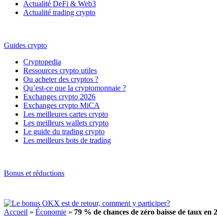
Actualité DeFi & Web3
Actualité trading crypto
Guides crypto
Cryptopedia
Ressources crypto utiles
Ou acheter des cryptos ?
Qu’est-ce que la cryptomonnaie ?
Exchanges crypto 2026
Exchanges crypto MiCA
Les meilleures cartes crypto
Les meilleurs wallets crypto
Le guide du trading crypto
Les meilleurs bots de trading
Bonus et réductions
Accueil
»
Économie
»
79 % de chances de zéro baisse de taux en 