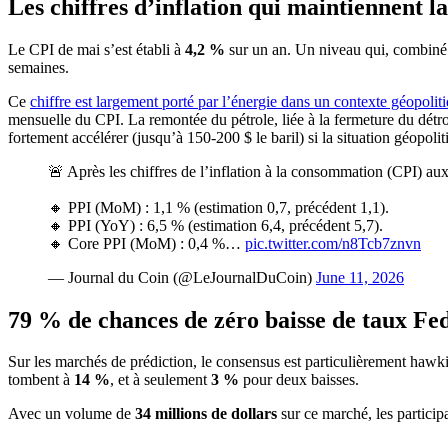
Les chiffres d’inflation qui maintiennent l
Le CPI de mai s’est établi à
4,2 %
sur un an. Un niveau qui, combiné à
semaines.
Ce
chiffre est largement porté par l’énergie dans un contexte géopol
mensuelle du CPI. La remontée du pétrole, liée à la fermeture du détro
fortement accélérer (jusqu’à 150-200 $ le baril) si la situation géopol
🚨 Après les chiffres de l’inflation à la consommation (CPI) aux
🔸 PPI (MoM) : 1,1 % (estimation 0,7, précédent 1,1).
🔸 PPI (YoY) : 6,5 % (estimation 6,4, précédent 5,7).
🔸 Core PPI (MoM) : 0,4 %…
pic.twitter.com/n8Tcb7znvn
— Journal du Coin (@LeJournalDuCoin)
June 11, 2026
79 % de chances de zéro baisse de taux Fe
Sur les marchés de prédiction, le consensus est particulièrement hawk
tombent à
14 %
, et à seulement
3 %
pour deux baisses.
Avec un volume de
34 millions de dollars
sur ce marché, les particip