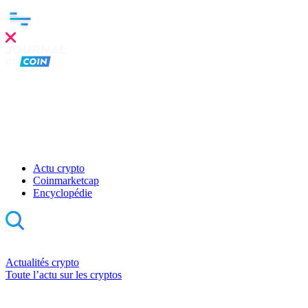
Actu crypto
Coinmarketcap
Encyclopédie
Actualités crypto
Toute l’actu sur les cryptos