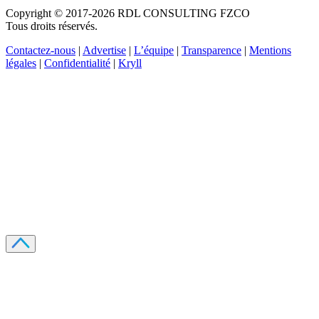
Copyright © 2017-2026 RDL CONSULTING FZCO
Tous droits réservés.
Contactez-nous
|
Advertise
|
L’équipe
|
Transparence
|
Mentions
légales
|
Confidentialité
|
Kryll
Recevez votre guide PDF complet de 39 pages
Comment débuter dans les cryptos en 2026
Recevoir
Oui, j'accepte de recevoir des emails selon votre
politique de confidentialité
.