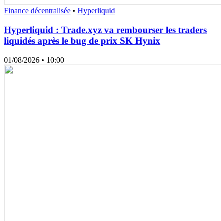
Finance décentralisée
•
Hyperliquid
Hyperliquid : Trade.xyz va rembourser les traders
liquidés après le bug de prix SK Hynix
01/08/2026
• 10:00