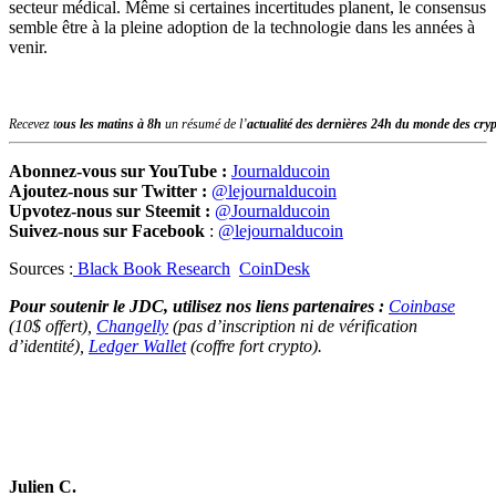
secteur médical. Même si certaines incertitudes planent, le consensus
semble être à la pleine adoption de la technologie dans les années à
venir.
Recevez t
ous les matins à 8h
un résumé de l’
actualité des dernières 24h du monde des
cry
Abonnez-vous sur YouTube :
Journalducoin
Ajoutez-nous sur Twitter :
@lejournalducoin
Upvotez-nous sur Steemit :
@Journalducoin
Suivez-nous sur Facebook
:
@lejournalducoin
Sources :
Black Book Research
CoinDesk
Pour soutenir le JDC, utilisez nos liens partenaires :
Coinbase
(10$ offert),
Changelly
(pas d’inscription ni de vérification
d’identité),
Ledger Wallet
(coffre fort crypto).
Julien C.