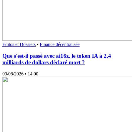
Editos et Dossiers
•
Finance décentralisée
Que s'est-il passé avec ai16z, le token IA à 2,4
milliards de dollars déclaré mort ?
09/08/2026
• 14:00