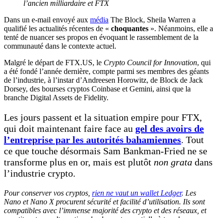
l’ancien milliardaire et FTX
Dans un e-mail envoyé aux
média
The Block, Sheila Warren a
qualifié les actualités récentes de «
choquantes
». Néanmoins, elle a
tenté de nuancer ses propos en évoquant le rassemblement de la
communauté dans le contexte actuel.
Malgré le départ de FTX.US, le
Crypto Council for Innovation
, qui
a été fondé l’année dernière, compte parmi ses membres des géants
de l’industrie, à l’instar d’Andreesen Horowitz, de Block de Jack
Dorsey, des bourses cryptos Coinbase et Gemini, ainsi que la
branche Digital Assets de Fidelity.
Les jours passent et la situation empire pour FTX,
qui doit maintenant faire face au
gel des avoirs de
l’entreprise par les autorités bahamiennes
. Tout
ce que touche désormais Sam Bankman-Fried ne se
transforme plus en or, mais est plutôt
non grata
dans
l’industrie crypto.
Pour conserver vos cryptos,
rien ne vaut un wallet Ledger
. Les
Nano et Nano X procurent sécurité et facilité d’utilisation. Ils sont
compatibles avec l’immense majorité des crypto et des réseaux, et