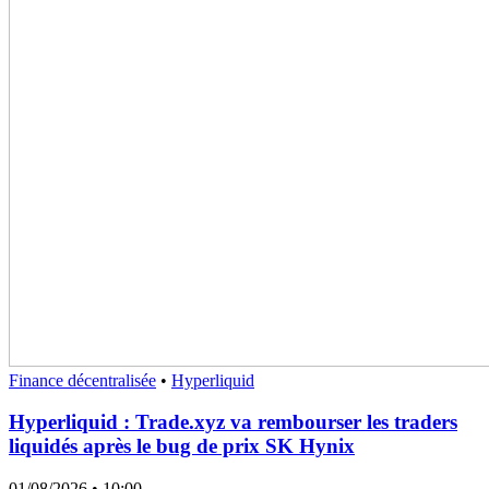
Finance décentralisée
•
Hyperliquid
Hyperliquid : Trade.xyz va rembourser les traders
liquidés après le bug de prix SK Hynix
01/08/2026
• 10:00