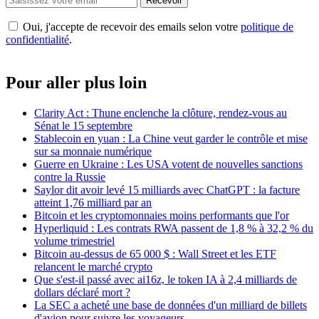
Recevoir
Oui, j'accepte de recevoir des emails selon votre
politique de
confidentialité
.
Pour aller plus loin
Clarity Act : Thune enclenche la clôture, rendez-vous au
Sénat le 15 septembre
Stablecoin en yuan : La Chine veut garder le contrôle et mise
sur sa monnaie numérique
Guerre en Ukraine : Les USA votent de nouvelles sanctions
contre la Russie
Saylor dit avoir levé 15 milliards avec ChatGPT : la facture
atteint 1,76 milliard par an
Bitcoin et les cryptomonnaies moins performants que l'or
Hyperliquid : Les contrats RWA passent de 1,8 % à 32,2 % du
volume trimestriel
Bitcoin au-dessus de 65 000 $ : Wall Street et les ETF
relancent le marché crypto
Que s'est-il passé avec ai16z, le token IA à 2,4 milliards de
dollars déclaré mort ?
La SEC a acheté une base de données d'un milliard de billets
d'avion pour suivre les voyageurs