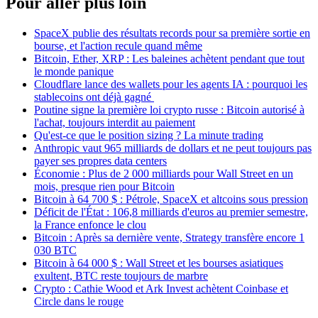
Pour aller plus loin
SpaceX publie des résultats records pour sa première sortie en
bourse, et l'action recule quand même
Bitcoin, Ether, XRP : Les baleines achètent pendant que tout
le monde panique
Cloudflare lance des wallets pour les agents IA : pourquoi les
stablecoins ont déjà gagné
Poutine signe la première loi crypto russe : Bitcoin autorisé à
l'achat, toujours interdit au paiement
Qu'est-ce que le position sizing ? La minute trading
Anthropic vaut 965 milliards de dollars et ne peut toujours pas
payer ses propres data centers
Économie : Plus de 2 000 milliards pour Wall Street en un
mois, presque rien pour Bitcoin
Bitcoin à 64 700 $ : Pétrole, SpaceX et altcoins sous pression
Déficit de l'État : 106,8 milliards d'euros au premier semestre,
la France enfonce le clou
Bitcoin : Après sa dernière vente, Strategy transfère encore 1
030 BTC
Bitcoin à 64 000 $ : Wall Street et les bourses asiatiques
exultent, BTC reste toujours de marbre
Crypto : Cathie Wood et Ark Invest achètent Coinbase et
Circle dans le rouge