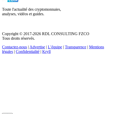
Toute l'actualité des cryptomonnaies,
analyses, vidéos et guides.
Copyright © 2017-2026 RDL CONSULTING FZCO
Tous droits réservés.
Contactez-nous
|
Advertise
|
L’équipe
|
Transparence
|
Mentions
légales
|
Confidentialité
|
Kryll
Recevez votre guide PDF complet de 39 pages
Comment débuter dans les cryptos en 2026
Recevoir
Oui, j'accepte de recevoir des emails selon votre
politique de confidentialité
.