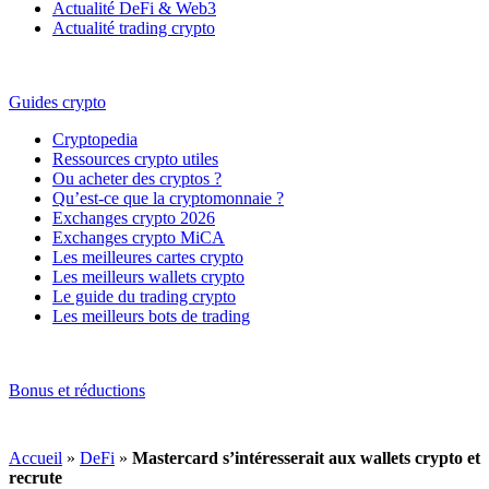
Actualité DeFi & Web3
Actualité trading crypto
Guides crypto
Cryptopedia
Ressources crypto utiles
Ou acheter des cryptos ?
Qu’est-ce que la cryptomonnaie ?
Exchanges crypto 2026
Exchanges crypto MiCA
Les meilleures cartes crypto
Les meilleurs wallets crypto
Le guide du trading crypto
Les meilleurs bots de trading
Bonus et réductions
Accueil
»
DeFi
»
Mastercard s’intéresserait aux wallets crypto et
recrute