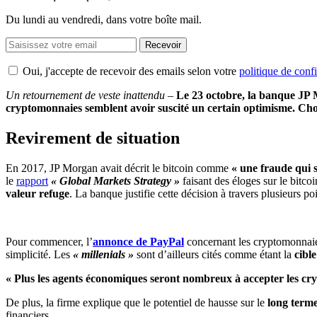
Du lundi au vendredi, dans votre boîte mail.
Recevoir
Oui, j'accepte de recevoir des emails selon votre
politique de confi
Un retournement de veste inattendu –
Le 23 octobre, la banque JP M
cryptomonnaies semblent avoir suscité un certain optimisme. Chos
Revirement de situation
En 2017, JP Morgan avait décrit le bitcoin comme
« une fraude qui 
le
rapport
« Global Markets Strategy »
faisant des éloges sur le bitco
valeur refuge
. La banque justifie cette décision à travers plusieurs poi
Pour commencer, l’
annonce de PayPal
concernant les cryptomonnaie
simplicité. Les
« millenials »
sont d’ailleurs cités comme étant la
cibl
« Plus les agents économiques seront nombreux à accepter les cryp
De plus, la firme explique que le potentiel de hausse sur le
long term
financiers.