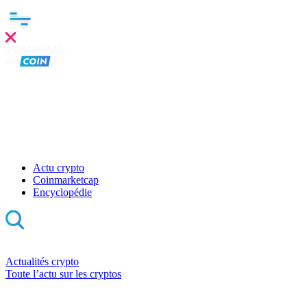
Actu crypto
Coinmarketcap
Encyclopédie
Actualités crypto
Toute l’actu sur les cryptos