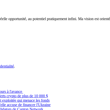
éelle opportunité, au potentiel pratiquement infini. Ma vision est orient
dentialité
.
ours à l'avance
ferts crypto de plus de 10 000 $
nt exploitée qui menace les fonds
elle accuse de financer l'Ukraine
Validators de Canton Network