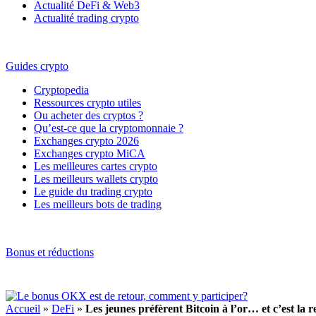
Actualité DeFi & Web3
Actualité trading crypto
Guides crypto
Cryptopedia
Ressources crypto utiles
Ou acheter des cryptos ?
Qu’est-ce que la cryptomonnaie ?
Exchanges crypto 2026
Exchanges crypto MiCA
Les meilleures cartes crypto
Les meilleurs wallets crypto
Le guide du trading crypto
Les meilleurs bots de trading
Bonus et réductions
Accueil
»
DeFi
»
Les jeunes préfèrent Bitcoin à l’or… et c’est la 