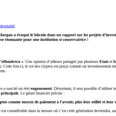
dentialité
.
organ a évoqué le bitcoin dans un rapport sur les projets d’investi
e étonnante pour une institution si conservatrice !
s’effondrera »
. Une opinion d’ailleurs partagée par plusieurs
Etats
et
b
in. Cette fois-ci, le roi des cryptos est perçu comme un investissement in
nts.
s a suscité un réel
engouement
. Désormais, il sera possible d’utiliser
e principale
. Le géant financier précise :
tos comme moyen de paiement à l’avenir, plus leur utilité et leur v
e
est considérable dans la mesure où c’est cette génération deviendra, au