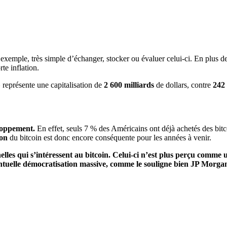
par exemple, très simple d’échanger, stocker ou évaluer celui-ci. En plus d
te inflation.
»
représente une capitalisation de
2 600 milliards
de dollars, contre
242 
loppement.
En effet, seuls 7 % des Américains ont déjà achetés des bit
ion
du bitcoin est donc encore conséquente pour les années à venir.
elles qui s’intéressent au bitcoin. Celui-ci n’est plus perçu comme 
entuelle démocratisation massive, comme le souligne bien JP Morga