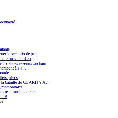
dentialité
.
minale
ouer le scénario de juin
dre un seul token
ue 25 % des revenus onchain
is tombent à 14 %
 monde
llets privés
ce la bataille du CLARITY Act
cryptomonnaies
o reste sur la touche
an B
ue