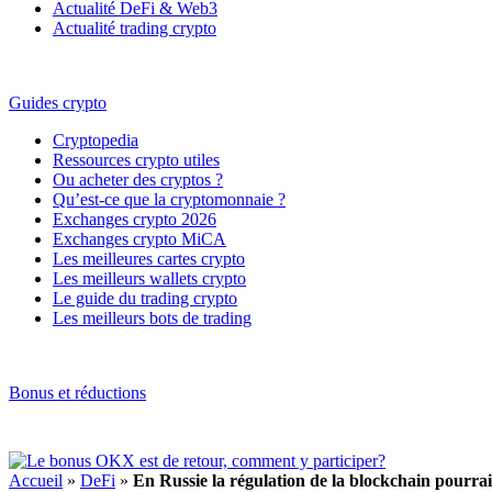
Actualité DeFi & Web3
Actualité trading crypto
Guides crypto
Cryptopedia
Ressources crypto utiles
Ou acheter des cryptos ?
Qu’est-ce que la cryptomonnaie ?
Exchanges crypto 2026
Exchanges crypto MiCA
Les meilleures cartes crypto
Les meilleurs wallets crypto
Le guide du trading crypto
Les meilleurs bots de trading
Bonus et réductions
Accueil
»
DeFi
»
En Russie la régulation de la blockchain pourrai