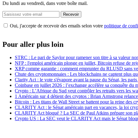
Du lundi au vendredi, dans votre boîte mail.
Recevoir
Oui, j'accepte de recevoir des emails selon votre
politique de confi
Pour aller plus loin
STRC : Le pari de Saylor pour ramener son titre à sa valeur no
NFP : l'emploi américain plonge en juillet, Bitcoin refuse de rej
XRP comme garantie : comment emprunter du RLUSD sans ven
Chute des cryptomonnaies : Les blockchains ne captent plus q
Clarity Act : le vote s'évapore avant la pause du Sénat, les par
Coinbase en juillet 2026 : l’exchange accélère sa conquête du
Crypto : L’Afrique du Sud veut contrôler les retraits vers les wa
1 Américain sur 4 détient des cryptos : Brian Armstrong relan
Bitcoin : Les titans de Wall Street se battent pour la reine des 
CLARITY Act : le Sénat américain part en vacances, la loi crypt
CLARITY Act bloqué ? La SEC de Paul Atkins prépare son pl
Crypto US : La SEC veut le CLARITY Act mais le Sénat bloq