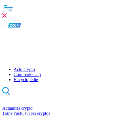
Actu crypto
Coinmarketcap
Encyclopédie
Actualités crypto
Toute l’actu sur les cryptos