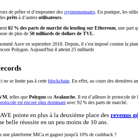
teurs de prêter et d’emprunter des
cryptomonnaies
. En pratique, les uti
 des
prêts
à d’autres
utilisateurs
.
ment
82 % des parts de marché du lending sur Ethereum
, une part 
pose de plus de
50 milliards de dollars de TVL
.
records
-ci ne se limite pas à cette
blockchain
. En effet, au cours des dernières 
VM
, telles que
Polygon
ou
Avalanche
. Il est d’ailleurs le protocole d
protocole est encore plus dominant
avec 92 % des parts de marché.
AAVE pointe en plus à la deuxième place des
revenus gé
e belle réussite en un peu moins de 10 ans.
rs une plateforme MiCa et gagner jusqu'à 10% de cashback ?