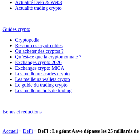
Actualité DeFi & Web3
Actualité trading crypto
Guides crypto
Cryptopedia
Ressources crypto utiles
Ou acheter des cryptos ?
Qu’est-ce que la cryptomonnaie ?
Exchanges crypto 2026
Exchanges crypto MiCA
Les meilleures cartes crypto
Les meilleurs wallets crypto
Le guide du trading crypto
Les meilleurs bots de trading
Bonus et réductions
Accueil
»
DeFi
»
DeFi : Le géant Aave dépasse les 25 milliards de 