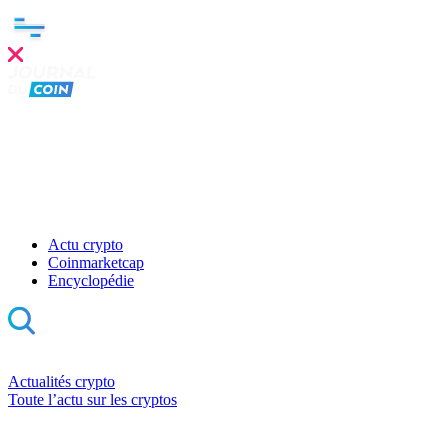
Actu crypto
Coinmarketcap
Encyclopédie
Actualités crypto
Toute l’actu sur les cryptos