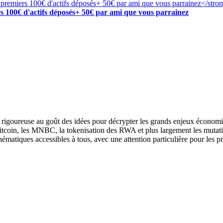
s 100€ d'actifs déposés+ 50€ par ami que vous parrainez
se rigoureuse au goût des idées pour décrypter les grands enjeux économi
Bitcoin, les MNBC, la tokenisation des RWA et plus largement les mutat
hématiques accessibles à tous, avec une attention particulière pour les p