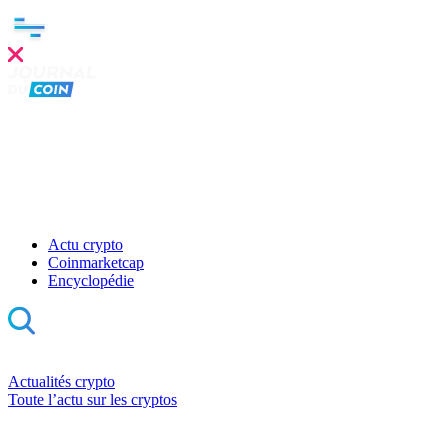
Actu crypto
Coinmarketcap
Encyclopédie
Actualités crypto
Toute l’actu sur les cryptos