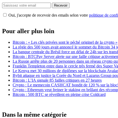
Recevoir
Oui, j'accepte de recevoir des emails selon votre
politique de confi
Pour aller plus loin
Bitcoin : « Les clés privées sont le péché originel de la crypto »
La règle des 500 jours avait annoncé le sommet du Bitcoin 34 j
La banque centrale du Brésil force un délai de 24h sur les trans
Bitcoin : BTCPay Server alerte sur une faille critique activeme
La Russie arrête plus de 20 personnes dans un réseau crypto qu'
Franklin Templeton entre dans le cercle très fermé des Super 
Le Kenya met 30 millions de diplômes sur la blockchain Avala
Bybit attaque en justice la Corée du Nord et Lazarus Group pour
Bitcoin : L’IA signale 85 failles critiques en 27 heures
Crypto : Le memecoin CASHCAT bondit de 120 % sur la bloc
Crypto : Ethereum veut freiner le staking en brûlant des récom
Bitcoin : 500 BTC se réveillent en pleine crise Coldcard
Dans la même catégorie