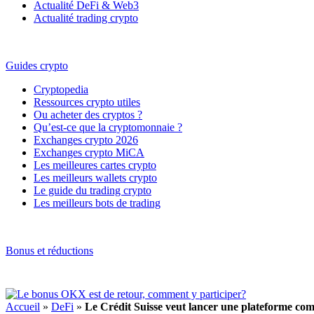
Actualité DeFi & Web3
Actualité trading crypto
Guides crypto
Cryptopedia
Ressources crypto utiles
Ou acheter des cryptos ?
Qu’est-ce que la cryptomonnaie ?
Exchanges crypto 2026
Exchanges crypto MiCA
Les meilleures cartes crypto
Les meilleurs wallets crypto
Le guide du trading crypto
Les meilleurs bots de trading
Bonus et réductions
Accueil
»
DeFi
»
Le Crédit Suisse veut lancer une plateforme co