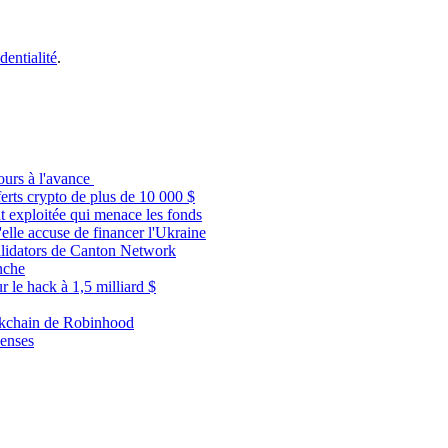
dentialité
.
ours à l'avance
ferts crypto de plus de 10 000 $
nt exploitée qui menace les fonds
elle accuse de financer l'Ukraine
Validators de Canton Network
nche
 le hack à 1,5 milliard $
kchain de Robinhood
penses