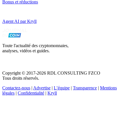
Bonus et réductions
Agent AI par Kryll
Toute l'actualité des cryptomonnaies,
analyses, vidéos et guides.
Copyright © 2017-2026 RDL CONSULTING FZCO
Tous droits réservés.
Contactez-nous
|
Advertise
|
L’équipe
|
Transparence
|
Mentions
légales
|
Confidentialité
|
Kryll
Recevez votre guide PDF complet de 39 pages
Comment débuter dans les cryptos en 2026
Recevoir