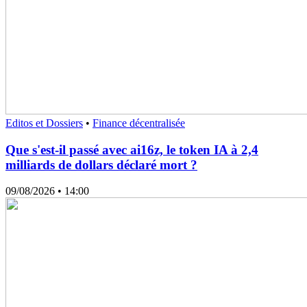
Editos et Dossiers
•
Finance décentralisée
Que s'est-il passé avec ai16z, le token IA à 2,4
milliards de dollars déclaré mort ?
09/08/2026
• 14:00