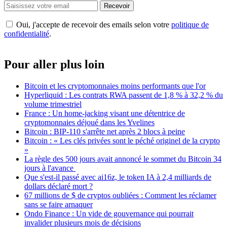
Recevoir
Oui, j'accepte de recevoir des emails selon votre
politique de
confidentialité
.
Pour aller plus loin
Bitcoin et les cryptomonnaies moins performants que l'or
Hyperliquid : Les contrats RWA passent de 1,8 % à 32,2 % du
volume trimestriel
France : Un home-jacking visant une détentrice de
cryptomonnaies déjoué dans les Yvelines
Bitcoin : BIP-110 s'arrête net après 2 blocs à peine
Bitcoin : « Les clés privées sont le péché originel de la crypto
»
La règle des 500 jours avait annoncé le sommet du Bitcoin 34
jours à l'avance
Que s'est-il passé avec ai16z, le token IA à 2,4 milliards de
dollars déclaré mort ?
67 millions de $ de cryptos oubliées : Comment les réclamer
sans se faire arnaquer
Ondo Finance : Un vide de gouvernance qui pourrait
invalider plusieurs mois de décisions