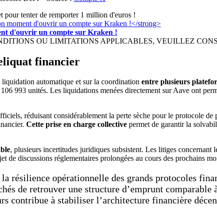
t pour tenter de remporter 1 million d'euros !
ment d'ouvrir un compte sur Kraken !
IONS OU LIMITATIONS APPLICABLES, VEUILLEZ CONSULTER h
eliquat financier
 liquidation automatique et sur la coordination
entre plusieurs platefo
ron 106 993 unités. Les liquidations menées directement sur Aave ont perm
 officiels, réduisant considérablement la perte sèche pour le protocole de
inancier.
Cette prise en charge collective
permet de garantir la solvabil
able
, plusieurs incertitudes juridiques subsistent. Les litiges concernant l
et de discussions réglementaires prolongées au cours des prochains mo
a résilience opérationnelle des grands protocoles financ
és de retrouver une structure d’emprunt comparable à c
s contribue à stabiliser l’architecture financière décen