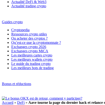
Actualité DeFi & Web3
Actualité trading crypto
Guides crypto
Cryptopedia
Ressources crypto utiles
Ou acheter des cryptos ?
Qu’est-ce que la cryptomonnaie ?
Exchanges crypto 2026
Exchanges crypto MiCA
Les meilleures cartes crypto
Les meilleurs wallets crypto
Le guide du trading crypto
Les meilleurs bots de trading
Bonus et réductions
Accueil
»
DeFi
»
Aave tourne la page du dernier hack et relance 