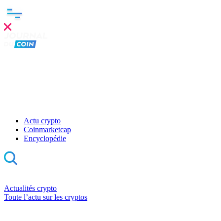
Actu crypto
Coinmarketcap
Encyclopédie
Actualités crypto
Toute l’actu sur les cryptos