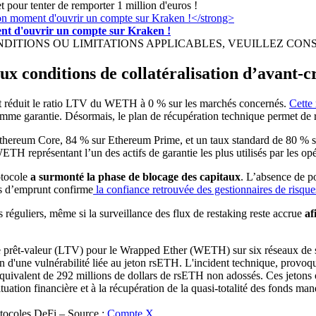
t pour tenter de remporter 1 million d'euros !
ment d'ouvrir un compte sur Kraken !
IONS OU LIMITATIONS APPLICABLES, VEUILLEZ CONSULTER h
x conditions de collatéralisation d’avant-c
t réduit le ratio LTV du WETH à 0 % sur les marchés concernés.
Cette
omme garantie. Désormais, le plan de récupération technique permet de 
thereum Core, 84 % sur Ethereum Prime, et un taux standard de 80 % su
WETH représentant l’un des actifs de garantie les plus utilisés par les op
otocole
a surmonté la phase de blocage des capitaux
. L’absence de po
és d’emprunt confirme
la confiance retrouvée des gestionnaires de risqu
rs réguliers, même si la surveillance des flux de restaking reste accrue
af
otocoles DeFi – Source :
Compte X