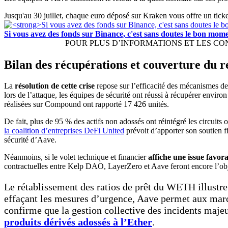
Jusqu'au 30 juillet, chaque euro déposé sur Kraken vous offre un ticke
Si vous avez des fonds sur Binance, c'est sans doutes le bon mo
POUR PLUS D’INFORMATIONS ET LES CONDIT
Bilan des récupérations et couverture du r
La
résolution de cette crise
repose sur l’efficacité des mécanismes de
lors de l’attaque, les équipes de sécurité ont réussi à récupérer envi
réalisées sur Compound ont rapporté 17 426 unités.
De fait, plus de 95 % des actifs non adossés ont réintégré les circuits
la coalition d’entreprises DeFi United
prévoit d’apporter son soutien f
sécurité d’Aave.
Néanmoins, si le volet technique et financier
affiche une issue favor
contractuelles entre Kelp DAO, LayerZero et Aave feront encore l’obj
Le rétablissement des ratios de prêt du WETH illustre l
effaçant les mesures d’urgence, Aave permet aux march
confirme que la gestion collective des incidents majeur
produits dérivés adossés à l’Ether
.