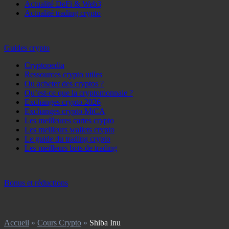
Actualité DeFi & Web3
Actualité trading crypto
Guides crypto
Cryptopedia
Ressources crypto utiles
Ou acheter des cryptos ?
Qu’est-ce que la cryptomonnaie ?
Exchanges crypto 2026
Exchanges crypto MiCA
Les meilleures cartes crypto
Les meilleurs wallets crypto
Le guide du trading crypto
Les meilleurs bots de trading
Bonus et réductions
Accueil
»
Cours Crypto
»
Shiba Inu