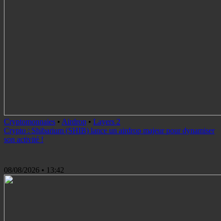
Cryptomonnaies
•
Airdrop
•
Layers 2
Crypto : Shibarium (SHIB) lance un airdrop majeur pour dynamiser
son activité !
08/08/2026
• 13:42