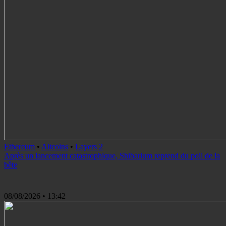
Ethereum
•
Altcoins
•
Layers 2
Après un lancement catastrophique, Shibarium reprend du poil de la
bête
08/08/2026
• 13:42