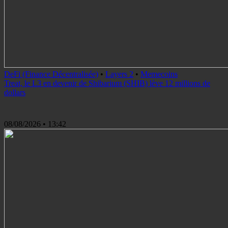
DeFi (Finance Décentralisée)
•
Layers 2
•
Memecoins
Treat, le L3 en devenir de Shibarium (SHIB) lève 12 millions de
dollars
08/08/2026
• 13:42