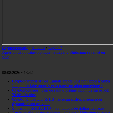
Cryptomonnaies
•
Altcoins
•
Layers 2
Après un début catastrophique, le Layer 2 Shibarium se remet en
selle
08/08/2026
• 13:42
Crypto-partenariat : les Émirats arabes unis font appel à Shiba
Inu pour « faire progresser la transformation numérique »
Cryptomonnaies : bain de sang d’origine inconnue sur le Top
20 des altcoins
Crypto : Shibarium (SHIB) lance un airdrop majeur pour
dynamiser son activité !
Shibarium (SHIBA INU) : 38 millions de dollars déplacés
Après un début catastrophique, le Layer 2 Shibarium se remet