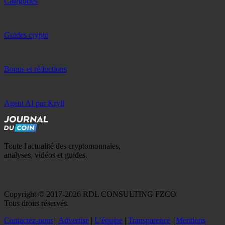
Catégories
Guides crypto
Bonus et réductions
Agent AI par Kryll
Toute l'actualité des cryptomonnaies,
analyses, vidéos et guides.
Copyright © 2017-2026 RDL CONSULTING FZCO
Tous droits réservés.
Contactez-nous
|
Advertise
|
L’équipe
|
Transparence
|
Mentions