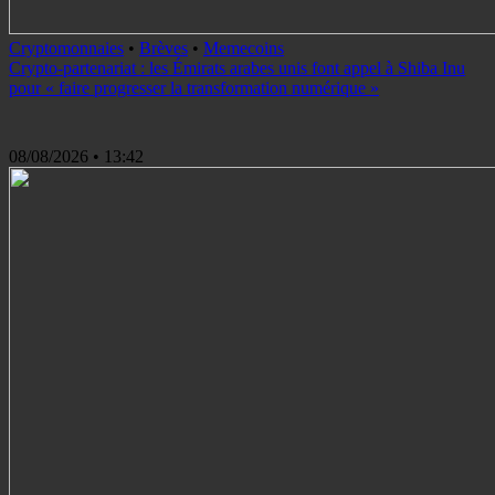
Cryptomonnaies
•
Brèves
•
Memecoins
Crypto-partenariat : les Émirats arabes unis font appel à Shiba Inu
pour « faire progresser la transformation numérique »
08/08/2026
• 13:42