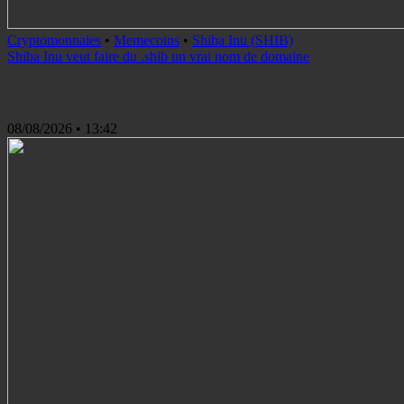
Cryptomonnaies
•
Memecoins
•
Shiba Inu (SHIB)
Shiba Inu veut faire du .shib un vrai nom de domaine
08/08/2026
• 13:42