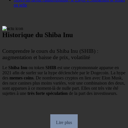
en selle
Historique du Shiba Inu
Comprendre le cours du Shiba Inu (SHIB) :
augmentation et baisse de prix, volatilité
Le
Shiba Inu
ou token
SHIB
est une cryptomonnaie apparue en
2021 afin de surfer sur la hype déclenchée par le Dogecoin. La hype
des
memes coins
. De nombreuses cryptos en lien avec Elon Musk,
des race canines plus moins variées, voir une combinaison des deux,
sont apparues à ce moment-là de nulle part. Elles ont très vite été
sujettes à une
très forte spéculation
de la part des investisseurs.
Lire plus