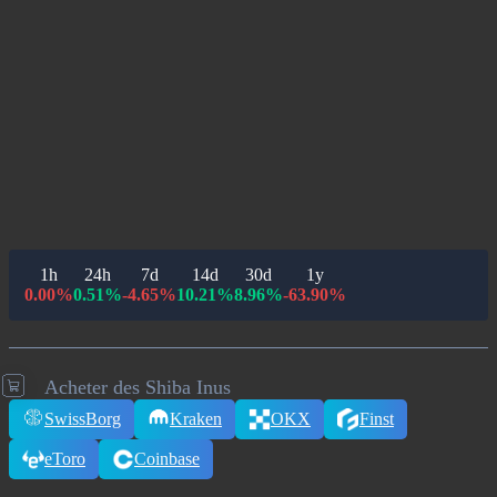
1h
24h
7d
14d
30d
1y
0.00%
0.51%
-4.65%
10.21%
8.96%
-63.90%
Acheter des Shiba Inus
SwissBorg
Kraken
OKX
Finst
eToro
Coinbase