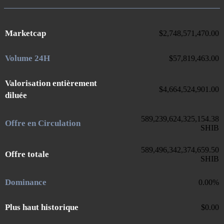
Marketcap
$
2,748,571,470.00
Volume 24H
$
57,819,463.00
Valorisation entièrement
$
4,664,524,901.00
diluée
589,239,624,325,154.38
Offre en Circulation
SHIB
589,496,342,374,659.50
Offre totale
SHIB
Dominance
0.00
%
Plus haut historique
$
0.00