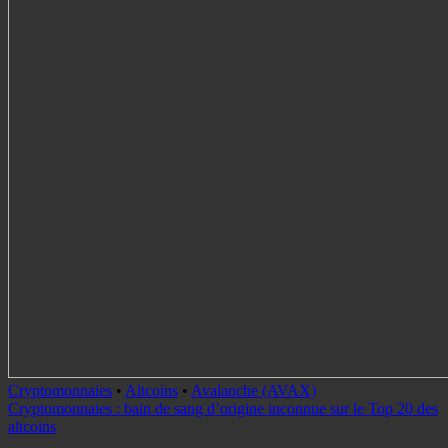
Cryptomonnaies
•
Altcoins
•
Avalanche (AVAX)
Cryptomonnaies : bain de sang d’origine inconnue sur le Top 20 des
altcoins