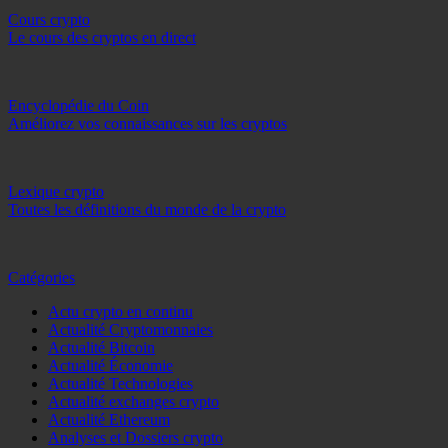
Cours crypto
Le cours des cryptos en direct
Encyclopédie du Coin
Améliorez vos connaissances sur les cryptos
Lexique crypto
Toutes les définitions du monde de la crypto
Catégories
Actu crypto en continu
Actualité Cryptomonnaies
Actualité Bitcoin
Actualité Économie
Actualité Technologies
Actualité exchanges crypto
Actualité Ethereum
Analyses et Dossiers crypto