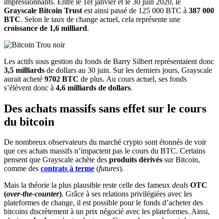
impressionnants. Entre le 1er janvier et le 30 juin 2020, le
Grayscale Bitcoin Trust
est ainsi passé de 125 000 BTC à
387 000
BTC
. Selon le taux de change actuel, cela représente une
croissance de 1,6 milliard
.
Les actifs sous gestion du fonds de Barry Silbert représentaient donc
3,5 milliards
de dollars au 30 juin. Sur les derniers jours, Grayscale
aurait acheté
9702 BTC
de plus. Au cours actuel, ses fonds
s’élèvent donc à
4,6 milliards de dollars
.
Des achats massifs sans effet sur le cours
du bitcoin
De nombreux observateurs du marché crypto sont étonnés de voir
que ces achats massifs n’impactent pas le cours du BTC. Certains
pensent que Grayscale achète des
produits dérivés
sur Bitcoin,
comme des
contrats à terme
(
futures
).
Mais la théorie la plus plausible reste celle des fameux
deals
OTC
(
over-the-counter
)
. Grâce à ses relations privilégiées avec les
plateformes de change, il est possible pour le fonds d’acheter des
bitcoins discrètement à un prix négocié avec les plateformes. Ainsi,