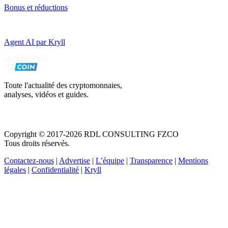
Bonus et réductions
Agent AI par Kryll
Toute l'actualité des cryptomonnaies,
analyses, vidéos et guides.
Copyright © 2017-2026 RDL CONSULTING FZCO
Tous droits réservés.
Contactez-nous
|
Advertise
|
L’équipe
|
Transparence
|
Mentions
légales
|
Confidentialité
|
Kryll
Recevez votre guide PDF complet de 39 pages
Comment débuter dans les cryptos en 2026