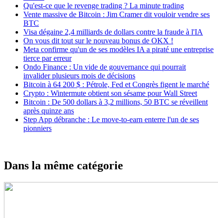
Qu'est-ce que le revenge trading ? La minute trading
Vente massive de Bitcoin : Jim Cramer dit vouloir vendre ses
BTC
Visa dégaine 2,4 milliards de dollars contre la fraude à l'IA
On vous dit tout sur le nouveau bonus de OKX !
Meta confirme qu'un de ses modèles IA a piraté une entreprise
tierce par erreur
Ondo Finance : Un vide de gouvernance qui pourrait
invalider plusieurs mois de décisions
Bitcoin à 64 200 $ : Pétrole, Fed et Congrès figent le marché
Crypto : Wintermute obtient son sésame pour Wall Street
Bitcoin : De 500 dollars à 3,2 millions, 50 BTC se réveillent
après quinze ans
Step App débranche : Le move-to-earn enterre l'un de ses
pionniers
Dans la même catégorie