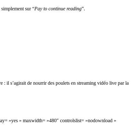
t simplement sur “
Pay to continue reading
”.
 il s’agirait de nourrir des poulets en streaming vidéo live par la
play= »yes » maxwidth= »480″ controlslist= »nodownload »