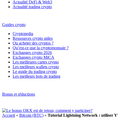
Actualité DeFi & Web3
Actualité trading crypto
Guides crypto
Cryptopedia
Ressources crypto utiles
Ou acheter des cryptos ?
Qu’est-ce que la cryptomonnaie ?
Exchanges crypto 2026
Exchanges crypto MiCA
Les meilleures cartes crypto
Les meilleurs wallets crypto
Le guide du trading crypto
Les meilleurs bots de trading
Bonus et réductions
Accueil
»
Bitcoin (BTC)
»
Tutorial Lightning Network : utiliser Y