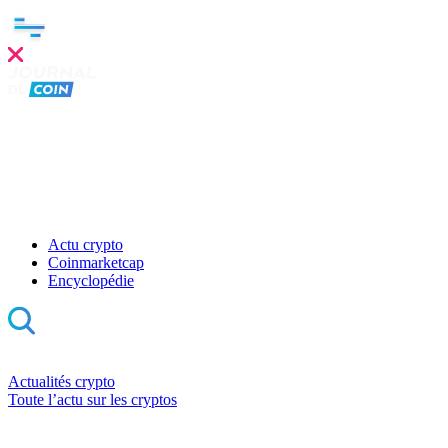
Actu crypto
Coinmarketcap
Encyclopédie
Actualités crypto
Toute l’actu sur les cryptos