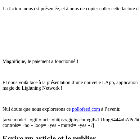
La facture nous est présentée, et à nous de copier coller cette facture
Magnifique, le paiement a fonctionné !
Et nous voilà face à la présentation d’une nouvelle LApp, application d
magie du Lightning Network !
Nul doute que nous explorerons ce
pollofeed.com
à l’avenir.
[arve model= »gif » url= »https://giphy.com/gifs/LUmgS444ubAPe/ht
controls= »no » loop= »yes » muted= »yes » /]
Ecrire un article et le publier