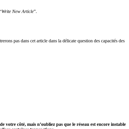
“
Write New Article
”.
erons pas dans cet article dans la délicate question des capacités des
 votre côté, mais n’oubliez pas que le réseau est encore instable