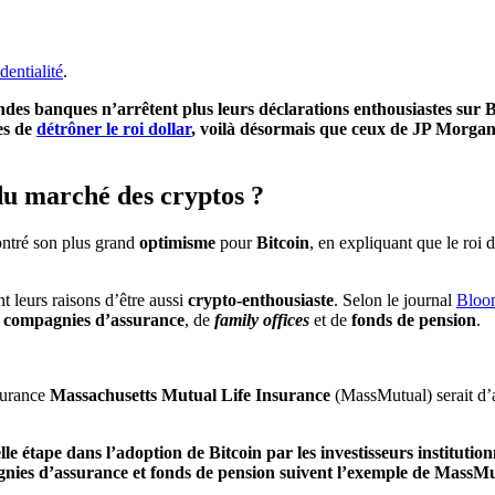
dentialité
.
ndes banques n’arrêtent plus leurs déclarations enthousiastes sur 
es de
détrôner le roi dollar
, voilà désormais que ceux de JP Morgan
u marché des cryptos ?
ontré son plus grand
optimisme
pour
Bitcoin
, en expliquant que le roi
nt leurs raisons d’être aussi
crypto-enthousiaste
. Selon le journal
Bloo
e
compagnies d’assurance
, de
family offices
et de
fonds de pension
.
surance
Massachusetts Mutual Life Insurance
(MassMutual) serait d’
étape dans l’adoption de Bitcoin par les investisseurs institution
agnies d’assurance et fonds de pension suivent l’exemple de MassMu