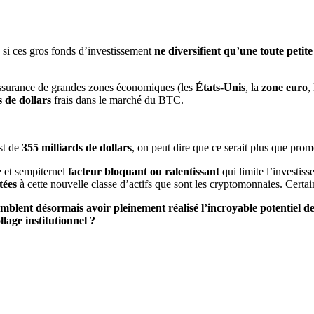
 si ces gros fonds d’investissement
ne diversifient qu’une toute petite
d’assurance de grandes zones économiques (les
États-Unis
, la
zone euro
,
s de dollars
frais dans le marché du BTC.
est de
355 milliards de dollars
, on peut dire que ce serait plus que prom
e et sempiternel
facteur bloquant ou ralentissant
qui limite l’investiss
tées
à cette nouvelle classe d’actifs que sont les cryptomonnaies. Certa
semblent désormais avoir pleinement réalisé l’incroyable potentiel 
lage institutionnel ?