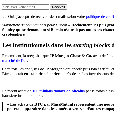
Recevoir
Oui, j'accepte de recevoir des emails selon votre
politique de confi
Surenchère de compliments pour Bitcoin
–
Décidément, les plus gra
Stanley qui se demandent si Bitcoin n’aurait pas toutes ses chanc
cryptosphère
.
Les institutionnels dans les
starting blocks
d
Récemment, la méga-banque
JP Morgan Chase & Co.
avait déjà m
marché de l’or
.
Cette fois, les analystes de JP Morgan vont encore plus loin et détaille
Bitcoin serait
en train de s’étendre
auprès des riches investisseurs d
Le récent achat de
100 millions dollars de bitcoins
par le fonds d’as
haussière institutionnelle :
« Les achats de BTC par MassMutual représentent une nouvelle 
pourrait apparaître dans les années à venir, si d’autres comp