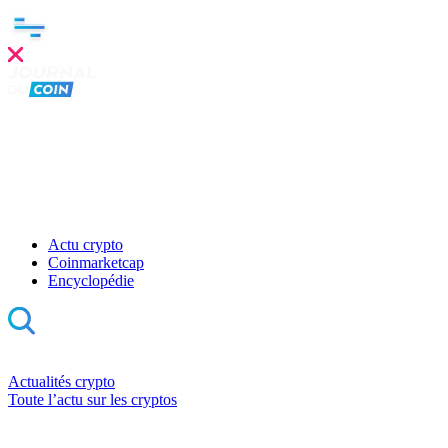
Actu crypto
Coinmarketcap
Encyclopédie
Actualités crypto
Toute l’actu sur les cryptos