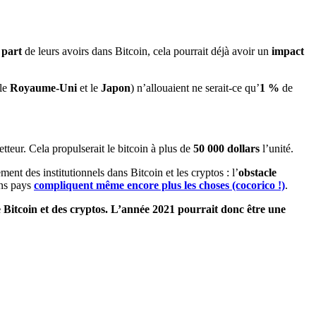
 part
de leurs avoirs dans Bitcoin, cela pourrait déjà avoir un
impact
 le
Royaume-Uni
et le
Japon
) n’allouaient ne serait-ce qu’
1 %
de
etteur. Cela propulserait le bitcoin à plus de
50 000 dollars
l’unité.
ement des institutionnels dans Bitcoin et les cryptos : l’
obstacle
ins pays
compliquent même encore plus les choses (cocorico !)
.
de Bitcoin et des cryptos. L’année 2021 pourrait donc être une