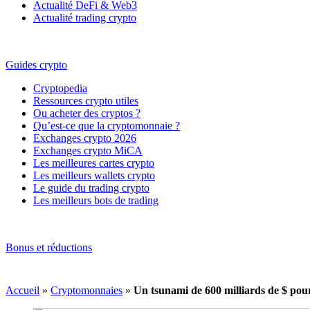
Actualité DeFi & Web3
Actualité trading crypto
Guides crypto
Cryptopedia
Ressources crypto utiles
Ou acheter des cryptos ?
Qu’est-ce que la cryptomonnaie ?
Exchanges crypto 2026
Exchanges crypto MiCA
Les meilleures cartes crypto
Les meilleurs wallets crypto
Le guide du trading crypto
Les meilleurs bots de trading
Bonus et réductions
Accueil
»
Cryptomonnaies
»
Un tsunami de 600 milliards de $ pour