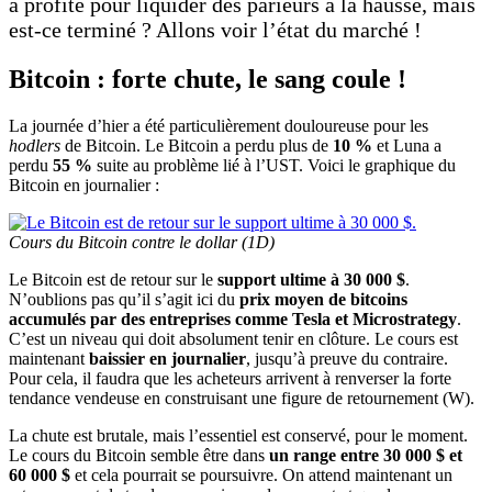
a profité pour liquider des parieurs à la hausse, mais
est-ce terminé ? Allons voir l’état du marché !
Bitcoin : forte chute, le sang coule !
La journée d’hier a été particulièrement douloureuse pour les
hodlers
de Bitcoin. Le Bitcoin a perdu plus de
10 %
et Luna a
perdu
55 %
suite au problème lié à l’UST. Voici le graphique du
Bitcoin en journalier :
Cours du Bitcoin contre le dollar (1D)
Le Bitcoin est de retour sur le
support ultime à 30 000 $
.
N’oublions pas qu’il s’agit ici du
prix moyen de
bitcoins
accumulés par des entreprises comme Tesla et Microstrategy
.
C’est un niveau qui doit absolument tenir en clôture. Le cours est
maintenant
baissier en journalier
, jusqu’à preuve du contraire.
Pour cela, il faudra que les acheteurs arrivent à renverser la forte
tendance vendeuse en construisant une figure de retournement (W).
La chute est brutale, mais l’essentiel est conservé, pour le moment.
Le cours du Bitcoin semble être dans
un range entre 30 000 $ et
60 000 $
et cela pourrait se poursuivre. On attend maintenant un