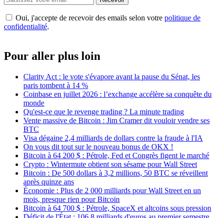
Oui, j'accepte de recevoir des emails selon votre
politique de
confidentialité
.
Pour aller plus loin
Clarity Act : le vote s'évapore avant la pause du Sénat, les
paris tombent à 14 %
Coinbase en juillet 2026 : l’exchange accélère sa conquête du
monde
Qu'est-ce que le revenge trading ? La minute trading
Vente massive de Bitcoin : Jim Cramer dit vouloir vendre ses
BTC
Visa dégaine 2,4 milliards de dollars contre la fraude à l'IA
On vous dit tout sur le nouveau bonus de OKX !
Bitcoin à 64 200 $ : Pétrole, Fed et Congrès figent le marché
Crypto : Wintermute obtient son sésame pour Wall Street
Bitcoin : De 500 dollars à 3,2 millions, 50 BTC se réveillent
après quinze ans
Économie : Plus de 2 000 milliards pour Wall Street en un
mois, presque rien pour Bitcoin
Bitcoin à 64 700 $ : Pétrole, SpaceX et altcoins sous pression
Déficit de l'État : 106,8 milliards d'euros au premier semestre,