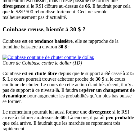
momentum est baissier, mais il reste possible de former une
divergence
si le RSI clôture au-dessus de
66
. Il faudrait pour cela
que le S&P 500 rebondisse fortement. Ceci ne semble
malheureusement pas d’actualité.
Coinbase creuse, bientôt à 30 $ ?
Coinbase est en
tendance baissière
, elle se rapproche de la
trendline baissière à environ
30 $
:
Cours de Coinbase contre le dollar (1D)
Coinbase est
en chute libre
depuis que le support a été cassé à
215
$
. Le cours pourrait trouver acheteur proche de
30 $
si le cours
continue de chuter. Le cours de cette action étant très récent, il n’y a
pas de support à ce niveau-là. Il faudra
repérer un changement de
dynamique
pour augmenter les probabilités qu’un plus bas puisse
se former.
Le momentum pourrait lui aussi former une
divergence
si le RSI
arrive à clôturer au-dessus de
60
. Là encore, il paraît
peu probable
que cela arrive. Il faudrait que les marchés se reprennent très
rapidement.