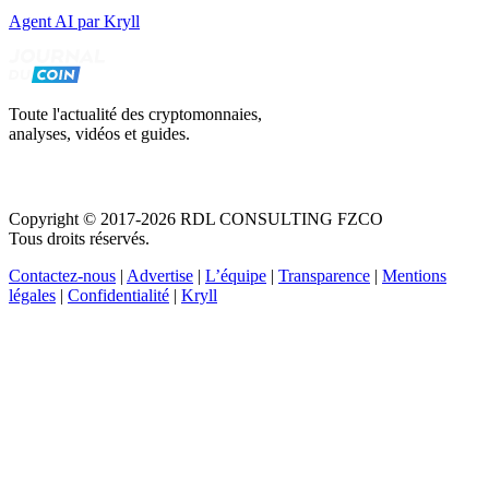
Agent AI par Kryll
Toute l'actualité des cryptomonnaies,
analyses, vidéos et guides.
Copyright © 2017-2026 RDL CONSULTING FZCO
Tous droits réservés.
Contactez-nous
|
Advertise
|
L’équipe
|
Transparence
|
Mentions
légales
|
Confidentialité
|
Kryll
Recevez votre guide PDF complet de 39 pages
Comment débuter dans les cryptos en 2026
Recevoir
Oui, j'accepte de recevoir des emails selon votre
politique de confidentialité
.