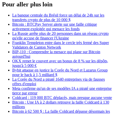
Pour aller plus loin
La banque centrale du Brésil force un délai de 24h sur les
transferts crypto de plus de 10 000 $
Bitcoin : BTCPay Server alerte sur une faille critique
activement exploitée qui menace les fonds
La Russie arrête plus de 20 personnes dans un réseau crypto
qu'elle accuse de financer l'Ukraine
Franklin Templeton entre dans le cercle très fermé des Super
Validators de Canton Network
BIP-110 : Comprendre la menace qui plane sur Bitcoin
aujourd'hui
OKX remet le couvert avec un bonus de 8 % sur les dépôts,
jusqu'à 5 000 €
Bybit attaque en justice la Corée du Nord et Lazarus Group
pour le hack à 1,5 milliard $
La Corée du Nord a piraté 1640 entreprises via de fausses
offres d'emploi
Meta confirme qu'un de ses modèles IA a piraté une entreprise
tierce par erreur
Coldcard : 119 000 BTC déplacés, mais presque aucune vente
Bitcoin : Une IA à 2 dollars retrouve la faille Coldcard à 130
millions
Bitcoin à 62 500 $ : La faille Coldcard dépasse désormais les