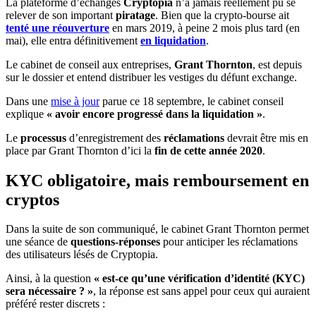
La plateforme d’échanges
Cryptopia
n’a jamais réellement pu se
relever de son important
piratage
. Bien que la crypto-bourse ait
tenté une réouverture
en mars 2019, à peine 2 mois plus tard (en
mai), elle entra définitivement
en liquidation
.
Le cabinet de conseil aux entreprises,
Grant Thornton
, est depuis
sur le dossier et entend distribuer les vestiges du défunt exchange.
Dans une
mise à jour
parue ce 18 septembre, le cabinet conseil
explique
« avoir encore progressé dans la liquidation »
.
Le
processus
d’enregistrement des
réclamations
devrait être mis en
place par Grant Thornton d’ici la
fin de cette année 2020
.
KYC obligatoire, mais remboursement en
cryptos
Dans la suite de son communiqué, le cabinet Grant Thornton permet
une séance de
questions-réponses
pour anticiper les réclamations
des utilisateurs lésés de Cryptopia.
Ainsi, à la question
« est-ce qu’une vérification d’identité (KYC)
sera nécessaire ? »
, la réponse est sans appel pour ceux qui auraient
préféré rester discrets :