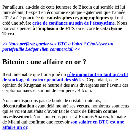
Par ailleurs, au-delà de cette jeunesse de Bitcoin qui semble ici lui
faire défaut, l’expert en économie explique également que l’année
2022 a été ponctuée de
catastrophes cryptographiques
qui ont
créé une sévère
crise de confiance au sein de l’écosystème
. Nous
pouvons penser à l’
implosion de FTX
ou encore le
cataclysme
Terra
.
>> Vous préférez garder vos BTC à l’abri ? Choisissez un
portefeuille Ledger (lien commercial) <<
Bitcoin : une affaire en or ?
Il est indéniable que l’or a joué un
rôle important en tant qu’actif
de stockage de valeur pendant des siècles
.
Cependant, cette
opinion de Krugman se heurte à des avis divergents sur l’avenir des
cryptomonnaies et surtout de leur père : Bitcoin.
Nous ne disposons pas de boule de cristal. Toutefois, la
décentralisation
ayant déjà montré ses
vertus
, nombreux sont ceux
qui se voient satisfaits d’avoir fait le choix de
Bitcoin comme
investissement
. Nous pouvons penser à
Francis Suarez
, le maire
de Miami qui confirme que recevoir
son salaire en BTC est une
affaire un or
.