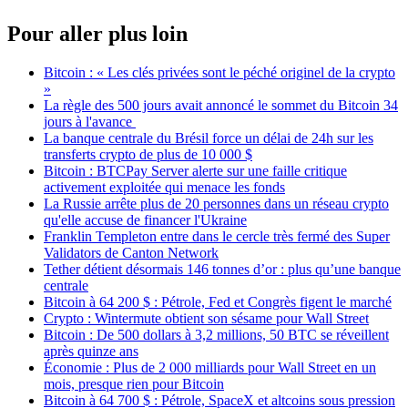
Pour aller plus loin
Bitcoin : « Les clés privées sont le péché originel de la crypto
»
La règle des 500 jours avait annoncé le sommet du Bitcoin 34
jours à l'avance
La banque centrale du Brésil force un délai de 24h sur les
transferts crypto de plus de 10 000 $
Bitcoin : BTCPay Server alerte sur une faille critique
activement exploitée qui menace les fonds
La Russie arrête plus de 20 personnes dans un réseau crypto
qu'elle accuse de financer l'Ukraine
Franklin Templeton entre dans le cercle très fermé des Super
Validators de Canton Network
Tether détient désormais 146 tonnes d’or : plus qu’une banque
centrale
Bitcoin à 64 200 $ : Pétrole, Fed et Congrès figent le marché
Crypto : Wintermute obtient son sésame pour Wall Street
Bitcoin : De 500 dollars à 3,2 millions, 50 BTC se réveillent
après quinze ans
Économie : Plus de 2 000 milliards pour Wall Street en un
mois, presque rien pour Bitcoin
Bitcoin à 64 700 $ : Pétrole, SpaceX et altcoins sous pression