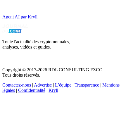
Agent AI par Kryll
Toute l'actualité des cryptomonnaies,
analyses, vidéos et guides.
Copyright © 2017-2026 RDL CONSULTING FZCO
Tous droits réservés.
Contactez-nous
|
Advertise
|
L’équipe
|
Transparence
|
Mentions
légales
|
Confidentialité
|
Kryll
Recevez votre guide PDF complet de 39 pages
Comment débuter dans les cryptos en 2026
Recevoir