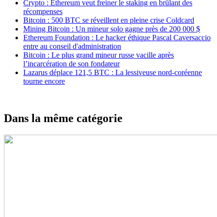
Crypto : Ethereum veut freiner le staking en brûlant des
récompenses
Bitcoin : 500 BTC se réveillent en pleine crise Coldcard
Mining Bitcoin : Un mineur solo gagne près de 200 000 $
Ethereum Foundation : Le hacker éthique Pascal Caversaccio
entre au conseil d'administration
Bitcoin : Le plus grand mineur russe vacille après
l’incarcération de son fondateur
Lazarus déplace 121,5 BTC : La lessiveuse nord-coréenne
tourne encore
Dans la même catégorie