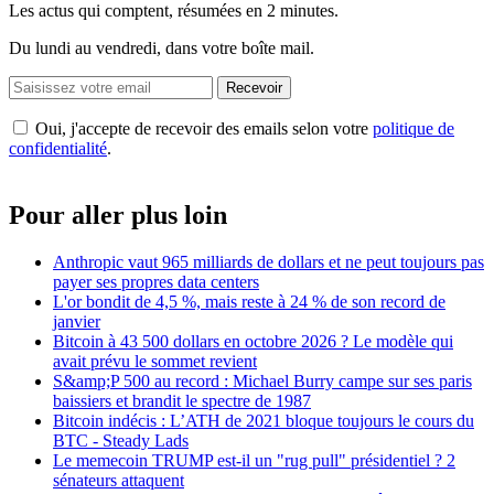
Les actus qui comptent, résumées
en 2 minutes.
Du lundi au vendredi, dans votre boîte mail.
Recevoir
Oui, j'accepte de recevoir des emails selon votre
politique de
confidentialité
.
Pour aller plus loin
Anthropic vaut 965 milliards de dollars et ne peut toujours pas
payer ses propres data centers
L'or bondit de 4,5 %, mais reste à 24 % de son record de
janvier
Bitcoin à 43 500 dollars en octobre 2026 ? Le modèle qui
avait prévu le sommet revient
S&amp;P 500 au record : Michael Burry campe sur ses paris
baissiers et brandit le spectre de 1987
Bitcoin indécis : L’ATH de 2021 bloque toujours le cours du
BTC - Steady Lads
Le memecoin TRUMP est-il un "rug pull" présidentiel ? 2
sénateurs attaquent