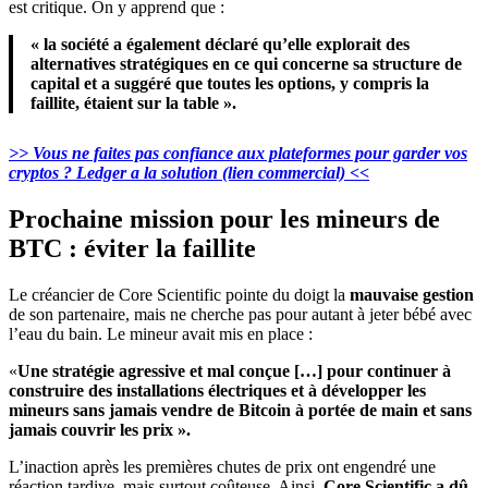
est critique. On y apprend que :
« la société a également déclaré qu’elle explorait des
alternatives stratégiques en ce qui concerne sa structure de
capital et a suggéré que toutes les options, y compris la
faillite, étaient sur la table ».
>> Vous ne faites pas confiance aux plateformes pour garder vos
cryptos ? Ledger a la solution (lien commercial) <<
Prochaine mission pour les mineurs de
BTC : éviter la faillite
Le créancier de Core Scientific pointe du doigt la
mauvaise gestion
de son partenaire, mais ne cherche pas pour autant à jeter bébé avec
l’eau du bain. Le mineur avait mis en place :
«
Une stratégie agressive et mal conçue […] pour continuer à
construire des installations électriques et à développer les
mineurs sans jamais vendre de Bitcoin à portée de main et sans
jamais couvrir les prix ».
L’inaction après les premières chutes de prix ont engendré une
réaction tardive, mais surtout coûteuse. Ainsi,
Core Scientific a dû