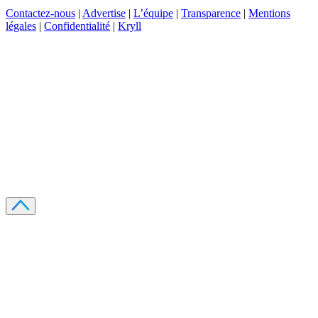
Contactez-nous
|
Advertise
|
L’équipe
|
Transparence
|
Mentions
légales
|
Confidentialité
|
Kryll
Recevez votre guide PDF complet de 39 pages
Comment débuter dans les cryptos en 2026
Recevoir
Oui, j'accepte de recevoir des emails selon votre
politique de confidentialité
.