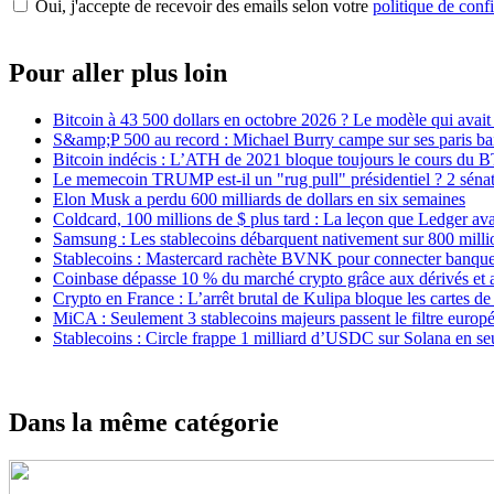
Oui, j'accepte de recevoir des emails selon votre
politique de confi
Pour aller plus loin
Bitcoin à 43 500 dollars en octobre 2026 ? Le modèle qui avait
S&amp;P 500 au record : Michael Burry campe sur ses paris bais
Bitcoin indécis : L’ATH de 2021 bloque toujours le cours du 
Le memecoin TRUMP est-il un "rug pull" présidentiel ? 2 sénat
Elon Musk a perdu 600 milliards de dollars en six semaines
Coldcard, 100 millions de $ plus tard : La leçon que Ledger ava
Samsung : Les stablecoins débarquent nativement sur 800 mill
Stablecoins : Mastercard rachète BVNK pour connecter banque
Coinbase dépasse 10 % du marché crypto grâce aux dérivés et ac
Crypto en France : L’arrêt brutal de Kulipa bloque les cartes d
MiCA : Seulement 3 stablecoins majeurs passent le filtre europ
Stablecoins : Circle frappe 1 milliard d’USDC sur Solana en s
Dans la même catégorie