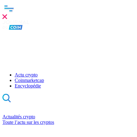
Actu crypto
Coinmarketcap
Encyclopédie
Actualités crypto
Toute l’actu sur les cryptos