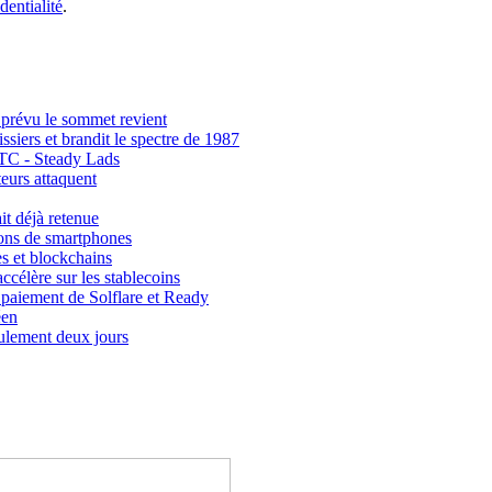
dentialité
.
 prévu le sommet revient
siers et brandit le spectre de 1987
BTC - Steady Lads
eurs attaquent
it déjà retenue
ions de smartphones
s et blockchains
célère sur les stablecoins
e paiement de Solflare et Ready
éen
eulement deux jours