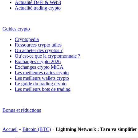
Actualité DeFi & Web3
Actualité trading crypto
Guides crypto
Cryptopedia
Ressources crypto utiles
Ou acheter des cryptos ?
Qu’est-ce que la cryptomonnaie ?
Exchanges crypto 2026
Exchanges crypto MiCA
Les meilleures cartes crypto
Les meilleurs wallets crypto
Le guide du trading crypto
Les meilleurs bots de trading
Bonus et réductions
Accueil
»
Bitcoin (BTC)
»
Lightning Network : Taro va simplifier 