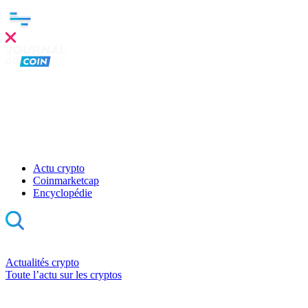
Actu crypto
Coinmarketcap
Encyclopédie
Actualités crypto
Toute l’actu sur les cryptos