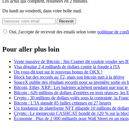
Les actus qui comptent, résumées
en 2 minutes.
Du lundi au vendredi, dans votre boîte mail.
Recevoir
Oui, j'accepte de recevoir des emails selon votre
politique de confi
Pour aller plus loin
Vente massive de Bitcoin : Jim Cramer dit vouloir vendre ses 
Visa dégaine 2,4 milliards de dollars contre la fraude à l'IA
On vous dit tout sur le nouveau bonus de OKX !
Block bat des records au T2, mais son bitcoin part à la dérive
SpaceX publie des résultats records pour sa première sortie en 
Bitcoin, Ether, XRP : Les baleines achètent pendant que tout 
Bitcoin : 626 millions de dollars d'entrées en trois séances, les
Crypto : 30 millions de dollars volés sous la contrainte, la Fran
Bitcoin : L’IA signale 85 failles critiques en 27 heures
Un fondateur de plateforme NFT dilapide 10 millions de dollars
Crypto : Le memecoin CASHCAT bondit de 120 % sur la bloc
Économie : Plus de 2 000 milliards pour Wall Street en un mois