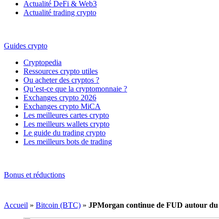
Actualité DeFi & Web3
Actualité trading crypto
Guides crypto
Cryptopedia
Ressources crypto utiles
Ou acheter des cryptos ?
Qu’est-ce que la cryptomonnaie ?
Exchanges crypto 2026
Exchanges crypto MiCA
Les meilleures cartes crypto
Les meilleurs wallets crypto
Le guide du trading crypto
Les meilleurs bots de trading
Bonus et réductions
Accueil
»
Bitcoin (BTC)
»
JPMorgan continue de FUD autour du 