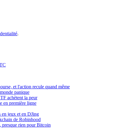
dentialité
.
BTC
bourse, et l'action recule quand même
le monde panique
 ETF achètent la peur
ce en première ligne
 en jeux et en DJing
kchain de Robinhood
, presque rien pour Bitcoin