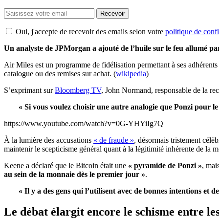
Recevoir
Oui, j'accepte de recevoir des emails selon votre
politique de confi
Un analyste de JPMorgan a ajouté de l’huile sur le feu allumé pa
Air Miles est un programme de fidélisation permettant à ses adhérents
catalogue ou des remises sur achat. (
wikipedia
)
S’exprimant sur
Bloomberg TV
, John Normand, responsable de la rech
« Si vous voulez choisir une autre analogie que Ponzi pour le 
https://www.youtube.com/watch?v=0G-YHYiIg7Q
À la lumière des accusations
« de fraude »
, désormais tristement célè
maintenir le scepticisme général quant à la légitimité inhérente de la
Keene a déclaré que le Bitcoin était une
« pyramide de Ponzi »
, mai
au sein de la monnaie dès le premier jour »
.
« Il y a des gens qui l’utilisent avec de bonnes intentions et de
Le débat élargit encore le schisme entre le