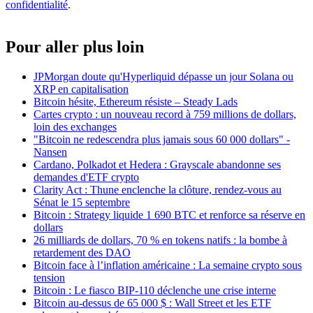
confidentialité
.
Pour aller plus loin
JPMorgan doute qu'Hyperliquid dépasse un jour Solana ou
XRP en capitalisation
Bitcoin hésite, Ethereum résiste – Steady Lads
Cartes crypto : un nouveau record à 759 millions de dollars,
loin des exchanges
"Bitcoin ne redescendra plus jamais sous 60 000 dollars" -
Nansen
Cardano, Polkadot et Hedera : Grayscale abandonne ses
demandes d'ETF crypto
Clarity Act : Thune enclenche la clôture, rendez-vous au
Sénat le 15 septembre
Bitcoin : Strategy liquide 1 690 BTC et renforce sa réserve en
dollars
26 milliards de dollars, 70 % en tokens natifs : la bombe à
retardement des DAO
Bitcoin face à l’inflation américaine : La semaine crypto sous
tension
Bitcoin : Le fiasco BIP-110 déclenche une crise interne
Bitcoin au-dessus de 65 000 $ : Wall Street et les ETF