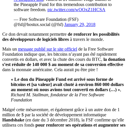
the Pineapple Fund for this tremendous contribution to
software freedom.
pic.twitter.com/wOOxZ1HCSA
— Free Software Foundation (FSF)
@
fsf@hostux.social
(@fsf)
January 29, 2018
Ce don devait notamment permettre
de renforcer les possibilités
des développeurs de logiciels libres
à travers le monde.
Mais un
message publié sur le site officiel
de la Free Software
Foundation indique que, les bitcoins n’ayant pas été rapidement
convertis en dollars, et avec la chute des cours du BTC,
la donation
s’est réduite de 140 000 $ au moment de sa conversion effective
dans la monnaie américaine. Cela aurait pu être pire !
« Le don du Pineapple Fund est arrivé sous forme de
bitcoins et [sa valeur] avait chuté à environ 860 000 dollars
au moment où nous avions tout converti en dollars (…) »
,
Richard M. Stallman, fondateur de la Free Software
Foundation
Malgré cette mésaventure, et également grâce à un autre don de 1
million de $ par la société de développement informatique
Handshake
(en date du 3 décembre 2018), la FSF confirme qu’elle
utilisera ces fonds
pour renforcer ses opérations et augmenter ses