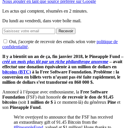
Nous ajouter en tant que source préférée sur Google
Les actus qui comptent, résumées
en 2 minutes.
Du lundi au vendredi, dans votre boîte mail.
Recevoir
Oui, j'accepte de recevoir des emails selon votre
politique de
confidentialité
.
Il y a bientôt un an de ça, fin janvier 2018, le Pineapple Fund –
créé un mois plus tôt par un riche philanthrope anonyme
– avait
effectué une donation équivalente à un million de dollars en
bitcoins (BTC)
à la Free Software Foundation. Problème : la
conversion en billets verts n’ayant pas été faite rapidement, le
million de dollars s’est transformé en 860 000 $.
Annoncé à l’époque avec enthousiasme, la
Free Software
Foundation
(FSF) était honorée
de recevoir le don de 91,45
bitcoins
(soit
1 million de $
à ce moment-là) du généreux
Pine
et
son
Pineapple Fund
.
We're overjoyed to announce that the FSF has received
an extraordinary gift of 91.45 Bitcoin from the
#PineappleFund
, valued at $1 million! Huge thanks to