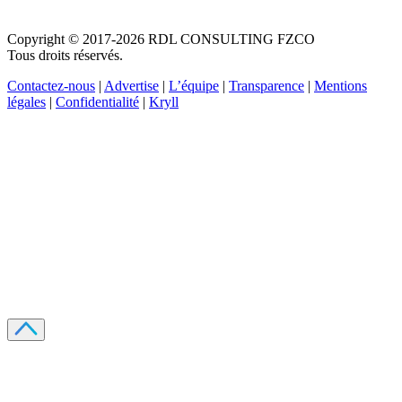
Copyright © 2017-2026 RDL CONSULTING FZCO
Tous droits réservés.
Contactez-nous
|
Advertise
|
L’équipe
|
Transparence
|
Mentions
légales
|
Confidentialité
|
Kryll
Recevez votre guide PDF complet de 39 pages
Comment débuter dans les cryptos en 2026
Recevoir
Oui, j'accepte de recevoir des emails selon votre
politique de confidentialité
.