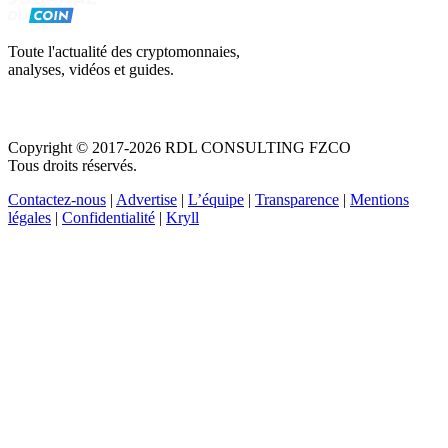
Toute l'actualité des cryptomonnaies,
analyses, vidéos et guides.
Copyright © 2017-2026 RDL CONSULTING FZCO
Tous droits réservés.
Contactez-nous
|
Advertise
|
L’équipe
|
Transparence
|
Mentions
légales
|
Confidentialité
|
Kryll
Recevez votre guide PDF complet de 39 pages
Comment débuter dans les cryptos en 2026
Recevoir
Oui, j'accepte de recevoir des emails selon votre
politique de confidentialité
.