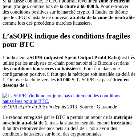
Si la baisse continue, le CFGI pourrait revenir en
zone d’extrême
peur
(rouge), comme lors de la
chute à 60 000 $
. Pour retrouver
des conditions positives sur le marché crypto, il faudra en théorie
que le CFGI s’installe de nouveau
au-delà de la zone de neutralité
comme lors des précédents marchés haussiers.
L’aSOPR indique des conditions fragiles
pour BTC
L’indicateur
aSOPR (adjusted Spent Output Profit Ratio)
est très
utilisé par les analystes on-chain pour savoir si le Bitcoin est dans
des
conditions haussières ou baissières
. Pour être dans une
configuration positive, il faut que la métrique soit installée au-delà de
1. Or, avec la chute vers les
60 000 $
, l’aSOPR est passé
bien en
dessous de 1
:
aSOPR et prix du Bitcoin depuis
2013. Source : Glassnode
Le rebond enregistré par le BTC a permis un retour de la
métrique
on-chain au-delà de 1
, mais la situation semble encore
incertaine
.
Il faudra retrouver des pics nets au-delà de 1 pour avoir des
conditions haussières sur le roi des cryptomonnaies.