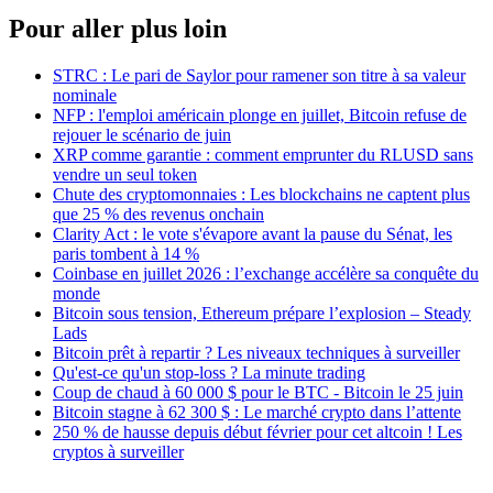
Pour aller plus loin
STRC : Le pari de Saylor pour ramener son titre à sa valeur
nominale
NFP : l'emploi américain plonge en juillet, Bitcoin refuse de
rejouer le scénario de juin
XRP comme garantie : comment emprunter du RLUSD sans
vendre un seul token
Chute des cryptomonnaies : Les blockchains ne captent plus
que 25 % des revenus onchain
Clarity Act : le vote s'évapore avant la pause du Sénat, les
paris tombent à 14 %
Coinbase en juillet 2026 : l’exchange accélère sa conquête du
monde
Bitcoin sous tension, Ethereum prépare l’explosion – Steady
Lads
Bitcoin prêt à repartir ? Les niveaux techniques à surveiller
Qu'est-ce qu'un stop-loss ? La minute trading
Coup de chaud à 60 000 $ pour le BTC - Bitcoin le 25 juin
Bitcoin stagne à 62 300 $ : Le marché crypto dans l’attente
250 % de hausse depuis début février pour cet altcoin ! Les
cryptos à surveiller