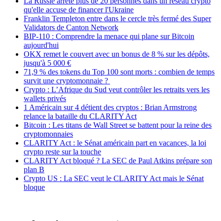
La Russie arrête plus de 20 personnes dans un réseau crypto
qu'elle accuse de financer l'Ukraine
Franklin Templeton entre dans le cercle très fermé des Super
Validators de Canton Network
BIP-110 : Comprendre la menace qui plane sur Bitcoin
aujourd'hui
OKX remet le couvert avec un bonus de 8 % sur les dépôts,
jusqu'à 5 000 €
71,9 % des tokens du Top 100 sont morts : combien de temps
survit une cryptomonnaie ?
Crypto : L’Afrique du Sud veut contrôler les retraits vers les
wallets privés
1 Américain sur 4 détient des cryptos : Brian Armstrong
relance la bataille du CLARITY Act
Bitcoin : Les titans de Wall Street se battent pour la reine des
cryptomonnaies
CLARITY Act : le Sénat américain part en vacances, la loi
crypto reste sur la touche
CLARITY Act bloqué ? La SEC de Paul Atkins prépare son
plan B
Crypto US : La SEC veut le CLARITY Act mais le Sénat
bloque