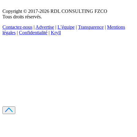
Copyright © 2017-2026 RDL CONSULTING FZCO
Tous droits réservés.
Contactez-nous
|
Advertise
|
L’équipe
|
Transparence
|
Mentions
légales
|
Confidentialité
|
Kryll
Recevez votre guide PDF complet de 39 pages
Comment débuter dans les cryptos en 2026
Recevoir
Oui, j'accepte de recevoir des emails selon votre
politique de confidentialité
.