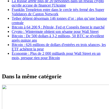
La Russie arrête plus de 20 personnes dans un réseau crypto
qu'elle accuse de financer l'Ukraine
Franklin Templeton entre dans le cercle très fermé des Super
Validators de Canton Network
Tether détient désormais 146 tonnes d’or : plus qu’une banque
centrale
Bitcoin à 64 200 $ : Pétrole, Fed et Congrès figent le marché
Crypto : Wintermute obtient son sésame pour Wall Street
Bitcoin : De 500 dollars à 3,2 millions, 50 BTC se réveillent
après quinze ans
Bitcoin : 626 millions de dollars d'entrées en trois séances, les
ETF achètent la peur
Économie : Plus de 2 000 milliards pour Wall Street en un
mois, presque rien pour Bitcoin
Dans la même catégorie