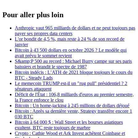
Pour aller plus loin
Anthropic vaut 965 milliards de dollars et ne peut toujours pas
payer ses propres data centers
L'or bondit de 4,5 %, mais reste à 24 % de son record de
janvier
Bitcoin à 43 500 dollars en octobre 2026 ? Le modèle qui
avait prévu le sommet revient
S&amp;P 500 au record : Michael Burry campe sur ses paris
baissiers et brandit le spectre de 1987
Bitcoin indécis : L’ATH de 2021 bloque toujours le cours du
BTC - Steady Lads
Le memecoin TRUMP est-il un "rug pull" présidentiel ? 2
sénateurs attaquent
Déficit de l'État : 106,8 milliards d'euros au premier semestre,
la France enfonce le clou
Bitcoin : Un home-jacking à 245 millions de dollars déjoué
Bitcoin : Après sa dernière vente, Strategy transfère encore 1
030 BTC
Bitcoin à 64 000 $ : Wall Street et les bourses asiatiques
exultent, BTC reste toujours de marbre
Crypto : Cathie Wood et Ark Invest achètent Coinbase et