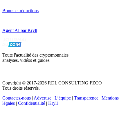
Bonus et réductions
Agent AI par Kryll
Toute l'actualité des cryptomonnaies,
analyses, vidéos et guides.
Copyright © 2017-2026 RDL CONSULTING FZCO
Tous droits réservés.
Contactez-nous
|
Advertise
|
L’équipe
|
Transparence
|
Mentions
légales
|
Confidentialité
|
Kryll
Recevez votre guide PDF complet de 39 pages